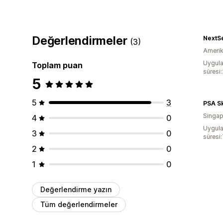
Değerlendirmeler
NextS
(3)
Amerika
Uygula
Toplam puan
süresi
5
5
3
PSA S
Singap
4
0
Uygula
3
0
süresi
2
0
1
0
Değerlendirme yazın
Tüm değerlendirmeler