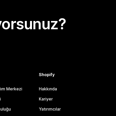
yorsunuz?
Shopify
dım Merkezi
Hakkında
i
Kariyer
luluğu
Yatırımcılar