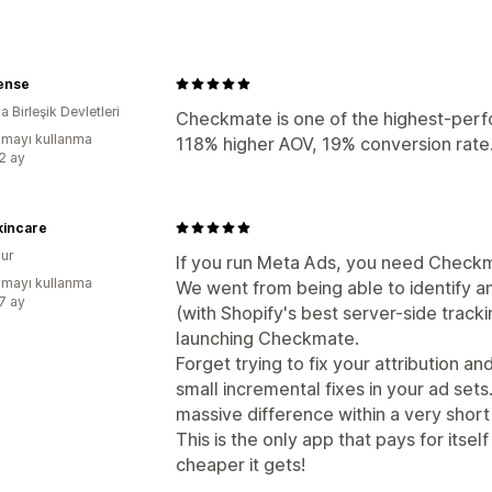
Kuponlar
Bir alana bir bedava
Kargo 
Dinamik fiyatlandırma
İndirimleri yönetme
ense
 Birleşik Devletleri
Kampanyalar
Checkmate is one of the highest-perf
mayı kullanma
118% higher AOV, 19% conversion rate
:2 ay
kincare
ur
If you run Meta Ads, you need Check
mayı kullanma
We went from being able to identify and
:7 ay
(with Shopify's best server-side track
launching Checkmate.
Forget trying to fix your attribution a
small incremental fixes in your ad set
massive difference within a very short
This is the only app that pays for itse
cheaper it gets!