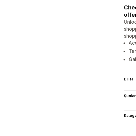
Chec
offe
Unloc
shop
shop
Acq
Tar
Gai
Diller
Şunlarl
Katego