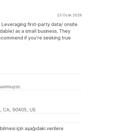
23 Ocak 2026
Leveraging first-party data/ onsite
rdable) as a small business. They
recommend if you're seeking true
 sunmuyor.
a, CA, 90405, US
lmesi için aşağıdaki verilere