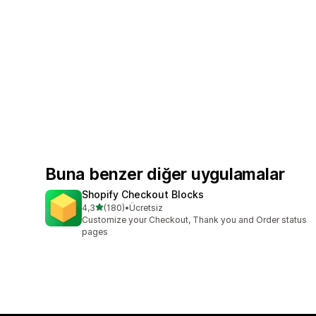
Buna benzer diğer uygulamalar
Shopify Checkout Blocks
5 yıldız üzerinden
4,3
(180)
•
Ücretsiz
toplam 180 değerlendirme
Customize your Checkout, Thank you and Order status
pages