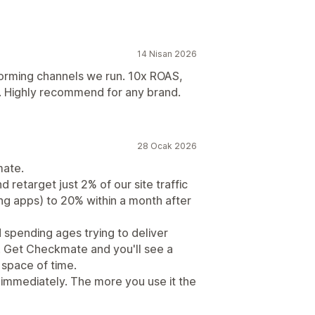
ücretleri
Ödüller
14 Nisan 2026
orming channels we run. 10x ROAS,
. Highly recommend for any brand.
28 Ocak 2026
mate.
 retarget just 2% of our site traffic
ing apps) to 20% within a month after
nd spending ages trying to deliver
s. Get Checkmate and you'll see a
 space of time.
lf immediately. The more you use it the