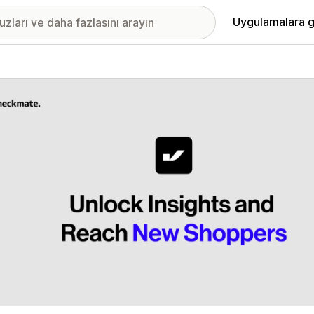
Uygulamalara g
ıkan görsel galerisi