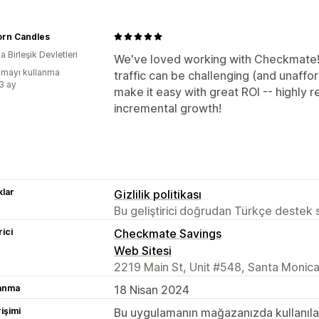
orn Candles
 Birleşik Devletleri
We've loved working with Checkmate! 
mayı kullanma
traffic can be challenging (and unaffo
:3 ay
make it easy with great ROI -- highly 
incremental growth!
lar
Gizlilik politikası
Bu geliştirici doğrudan Türkçe destek
rici
Checkmate Savings
Web Sitesi
2219 Main St, Unit #548, Santa Monic
lanma
18 Nisan 2024
rişimi
Bu uygulamanın mağazanızda kullanılabi