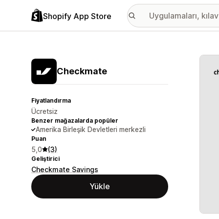
Shopify App Store
Öne ç
Checkmate
Fiyatlandırma
Ücretsiz
Benzer mağazalarda popüler
Amerika Birleşik Devletleri merkezli
Puan
5,0
(3)
Geliştirici
Checkmate Savings
Yükle