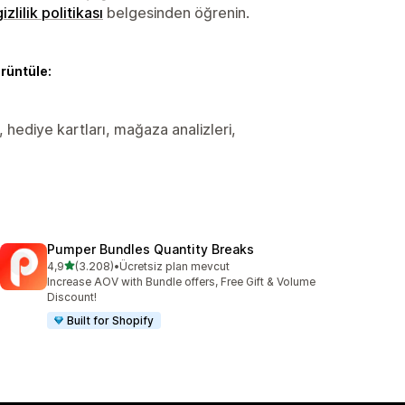
gizlilik politikası
belgesinden öğrenin.
örüntüle:
er, hediye kartları, mağaza analizleri,
Pumper Bundles Quantity Breaks
5 yıldız üzerinden
4,9
(3.208)
•
Ücretsiz plan mevcut
toplam 3208 değerlendirme
Increase AOV with Bundle offers, Free Gift & Volume
Discount!
Built for Shopify