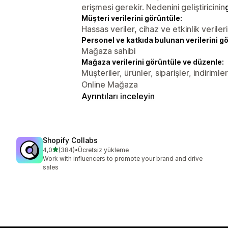
erişmesi gerekir. Nedenini geliştiricinin
Müşteri verilerini görüntüle:
Hassas veriler, cihaz ve etkinlik verileri
Personel ve katkıda bulunan verilerini g
Mağaza sahibi
Mağaza verilerini görüntüle ve düzenle:
Müşteriler, ürünler, siparişler, indiriml
Online Mağaza
Ayrıntıları inceleyin
Shopify Collabs
5 yıldız üzerinden
4,0
(384)
•
Ücretsiz yükleme
toplam 384 değerlendirme
Work with influencers to promote your brand and drive
sales