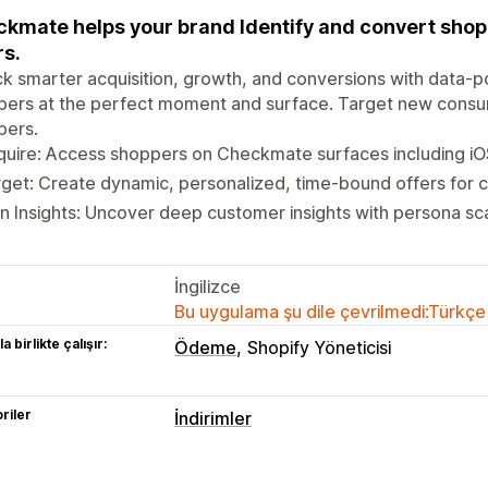
kmate helps your brand Identify and convert sho
rs.
k smarter acquisition, growth, and conversions with data-
pers at the perfect moment and surface. Target new cons
pers.
uire: Access shoppers on Checkmate surfaces including iO
get: Create dynamic, personalized, time-bound offers for 
n Insights: Uncover deep customer insights with persona sc
İngilizce
Bu uygulama şu dile çevrilmedi:Türkçe
a birlikte çalışır:
Ödeme
Shopify Yöneticisi
riler
İndirimler
İndirim türleri