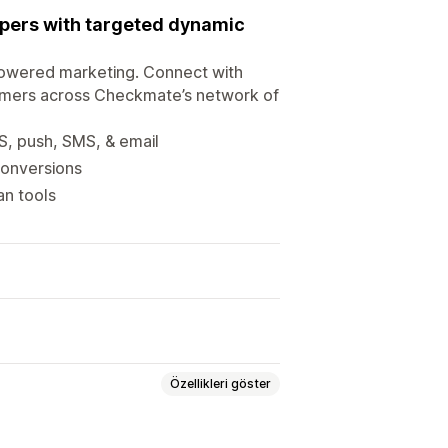
ppers with targeted dynamic
powered marketing. Connect with
umers across Checkmate’s network of
S, push, SMS, & email
conversions
an tools
Özellikleri göster