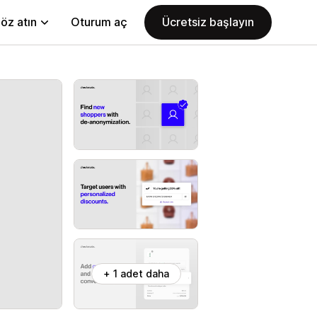
öz atın
Oturum aç
Ücretsiz başlayın
+ 1 adet daha