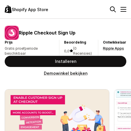
Shopify App Store
Ripple Checkout Sign Up
Prijs
Beoordeling
Ontwikkelaar
Gratis proefperiode
(0
Ripple Apps
0,0
beschikbaar
Recensies)
Installeren
Demowinkel bekijken