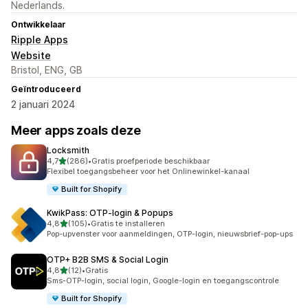
Nederlands.
Ontwikkelaar
Ripple Apps
Website
Bristol, ENG, GB
Geïntroduceerd
2 januari 2024
Meer apps zoals deze
Locksmith
van 5 sterren
4,7
(286)
•
Gratis proefperiode beschikbaar
286 recensies in totaal
Flexibel toegangsbeheer voor het Onlinewinkel-kanaal
Built for Shopify
KwikPass: OTP‑login & Popups
van 5 sterren
4,8
(105)
•
Gratis te installeren
105 recensies in totaal
Pop-upvenster voor aanmeldingen, OTP-login, nieuwsbrief-pop-ups
OTP+ B2B SMS & Social Login
van 5 sterren
4,8
(12)
•
Gratis
12 recensies in totaal
Sms-OTP-login, social login, Google-login en toegangscontrole
Built for Shopify