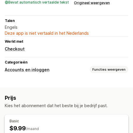
Bevat automatisch vertaalde tekst
Origineel weergeven
Talen
Engels
Deze app is niet vertaald in het Nederlands
Werkt met
Checkout
Categorieën
Accounts en inloggen
Functies weergeven
Inlog-ID klant
E-mailverificatie
Eenmalig wachtwoord (OTP)
Prijs
Accountbeheer
Kies het abonnement dat het beste bij je bedrijf past.
Tagging
Basic
$9.99
/maand