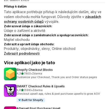
Přístup k datům
Tato aplikace potřebuje přístup k následujícím datům, aby ve
vašem obchodu mohla fungovat. Důvody zjistíte v
zásadách
ochrany osobních údajů
vývojáře.
Zobrazovat údaje o zákaznících:
Údaje o zařízení a aktivitě
Zobrazovat údaje o zaměstnancích a spolupracovnících:
Majitel obchodu
Zobrazit a upravit údaje obchodu:
Produkty, objednávky, slevy, Online obchod
Zobrazit podrobnosti
Více aplikací jako je tato
Shopify Checkout Blocks
z 5 hvězd
4,3
(180)
•
Zdarma
Celkový počet recenzí: 180
Customize your Checkout, Thank you and Order status pages
SMART Checkout Rules & Upsells
z 5 hvězd
5,0
(596)
•
Zdarma
Celkový počet recenzí: 596
Checkout upsell app, rules & post purchase upsells to grow AOV
Built for Shopify
Aftersell Post Purchase Upsell