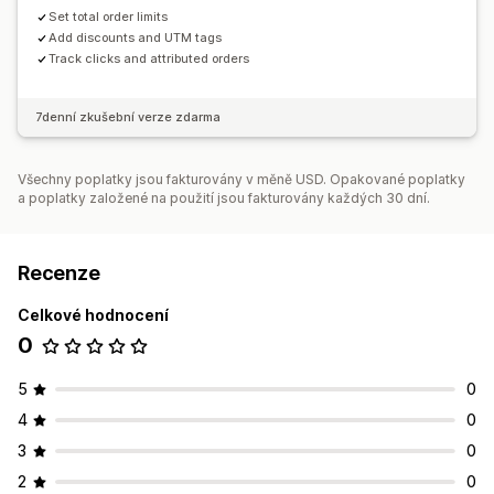
Set total order limits
Add discounts and UTM tags
Track clicks and attributed orders
7denní zkušební verze zdarma
Všechny poplatky jsou fakturovány v měně USD. Opakované poplatky
a poplatky založené na použití jsou fakturovány každých 30 dní.
Recenze
Celkové hodnocení
0
5
0
4
0
3
0
2
0