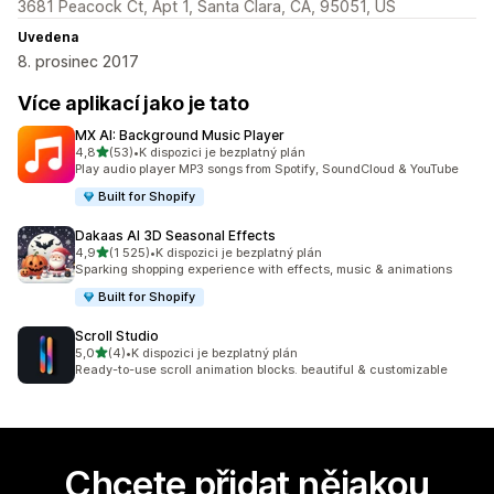
3681 Peacock Ct, Apt 1, Santa Clara, CA, 95051, US
Uvedena
8. prosinec 2017
Více aplikací jako je tato
MX AI: Background Music Player
z 5 hvězd
4,8
(53)
•
K dispozici je bezplatný plán
Celkový počet recenzí: 53
Play audio player MP3 songs from Spotify, SoundCloud & YouTube
Built for Shopify
Dakaas AI 3D Seasonal Effects
z 5 hvězd
4,9
(1 525)
•
K dispozici je bezplatný plán
Celkový počet recenzí: 1525
Sparking shopping experience with effects, music & animations
Built for Shopify
Scroll Studio
z 5 hvězd
5,0
(4)
•
K dispozici je bezplatný plán
Celkový počet recenzí: 4
Ready-to-use scroll animation blocks. beautiful & customizable
Chcete přidat nějakou