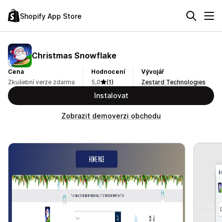
Shopify App Store
Christmas Snowflake
Cena
Hodnocení
Vývojář
Zkušební verze zdarma
5,0
(1)
Zestard Technologies
Instalovat
Zobrazit demoverzi obchodu