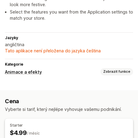
look more festive.
Select the features you want from the Application settings to
match your store.
Jazyky
angličtina
Tato aplikace není přeložena do jazyka čeština
Kategorie
Animace a efekty
Zobrazit funkce
Přizpůsobení
3D animace
Cena
Sezónní události
Vyberte si tarif, který nejlépe vyhovuje vašemu podnikání.
Vánoce
Starter
$4.99
/ měsíc