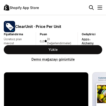
Shopify App Store
ClearUnit · Price Per Unit
Fiyatlandırma
Puan
Geliştirici
Ücretsiz plan
(0
Apps-
0,0
mevcut
Değerlendirmeler)
Alchemy
Yükle
Demo mağazayı görüntüle