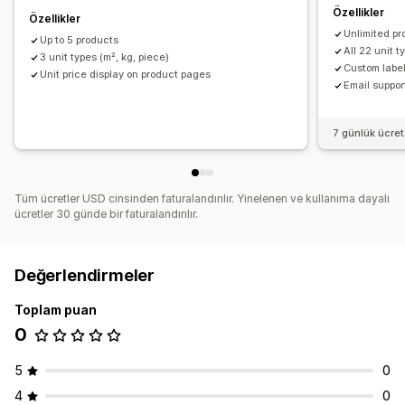
Özellikler
Özellikler
Unlimited pr
Up to 5 products
All 22 unit t
3 unit types (m², kg, piece)
Custom label
Unit price display on product pages
Email suppor
7 günlük ücre
Tüm ücretler USD cinsinden faturalandırılır. Yinelenen ve kullanıma dayalı
ücretler 30 günde bir faturalandırılır.
Değerlendirmeler
Toplam puan
0
5
0
4
0