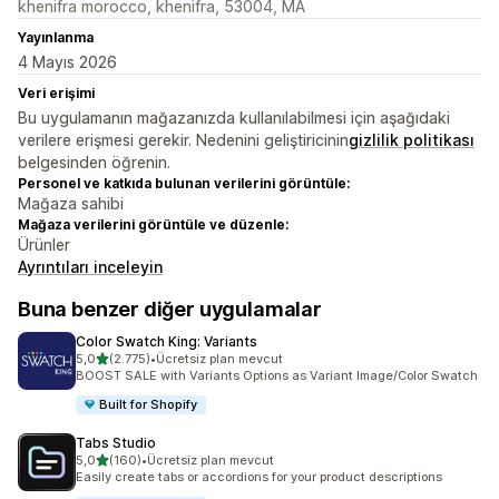
khenifra morocco, khenifra, 53004, MA
Yayınlanma
4 Mayıs 2026
Veri erişimi
Bu uygulamanın mağazanızda kullanılabilmesi için aşağıdaki
verilere erişmesi gerekir. Nedenini geliştiricinin
gizlilik politikası
belgesinden öğrenin.
Personel ve katkıda bulunan verilerini görüntüle:
Mağaza sahibi
Mağaza verilerini görüntüle ve düzenle:
Ürünler
Ayrıntıları inceleyin
Buna benzer diğer uygulamalar
Color Swatch King: Variants
5 yıldız üzerinden
5,0
(2.775)
•
Ücretsiz plan mevcut
toplam 2775 değerlendirme
BOOST SALE with Variants Options as Variant Image/Color Swatch
Built for Shopify
Tabs Studio
5 yıldız üzerinden
5,0
(160)
•
Ücretsiz plan mevcut
toplam 160 değerlendirme
Easily create tabs or accordions for your product descriptions