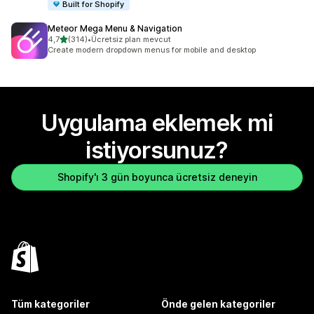
Built for Shopify
Meteor Mega Menu & Navigation
5 yıldız üzerinden
4,7
(314)
•
Ücretsiz plan mevcut
toplam 314 değerlendirme
Create modern dropdown menus for mobile and desktop
Uygulama eklemek mi
istiyorsunuz?
Shopify'ı 3 gün boyunca ücretsiz deneyin
Tüm kategoriler
Önde gelen kategoriler