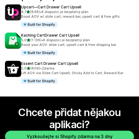
Upcart—Cart Drawer Cart Upsell
z 5 hvězd
4,7
(848)
•
K dispozici je bezplatný plán
Celkový počet recenzí: 848
Boost AOV w/ slide cart, reward bar, upsell cart & free gifts
Built for Shopify
Kaching CartDrawer Cart Upsell
z 5 hvězd
5,0
(1 138)
•
K dispozici je bezplatný plán
Celkový počet recenzí: 1138
Boost your AOV: slide cart, upsell cart & free shipping bar
Built for Shopify
Essent Cart Drawer Cart Upsell
z 5 hvězd
5,0
(806)
•
Zdarma
Celkový počet recenzí: 806
Lift AOV via Slide Cart Upsell, Sticky Add to Cart, Reward Bar
Built for Shopify
Chcete přidat nějakou
aplikaci?
Vyzkoušejte si Shopify zdarma na 3 dny