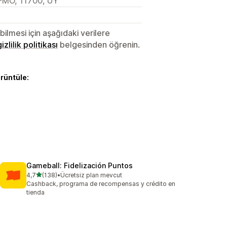
-MO, 11700, UY
lmesi için aşağıdaki verilere
gizlilik politikası
belgesinden öğrenin.
örüntüle:
Gameball: Fidelización Puntos
5 yıldız üzerinden
4,7
(138)
•
Ücretsiz plan mevcut
toplam 138 değerlendirme
Cashback, programa de recompensas y crédito en
tienda