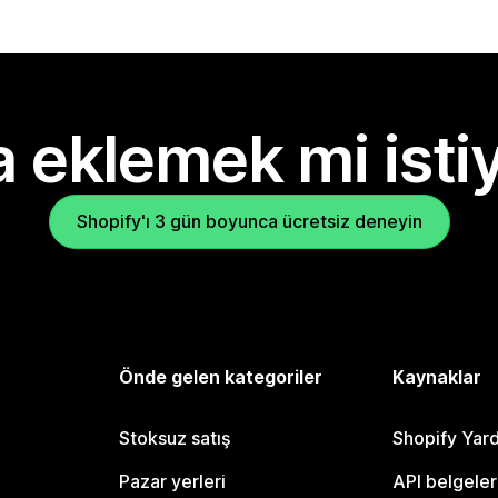
 eklemek mi isti
Shopify'ı 3 gün boyunca ücretsiz deneyin
Önde gelen kategoriler
Kaynaklar
Stoksuz satış
Shopify Yar
Pazar yerleri
API belgeler