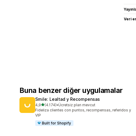
Yayın
Veri e
Buna benzer diğer uygulamalar
Smile: Lealtad y Recompensas
5 yıldız üzerinden
4,9
(4.174)
•
Ücretsiz plan mevcut
toplam 4174 değerlendirme
Fideliza clientes con puntos, recompensas, referidos y
VIP
Built for Shopify