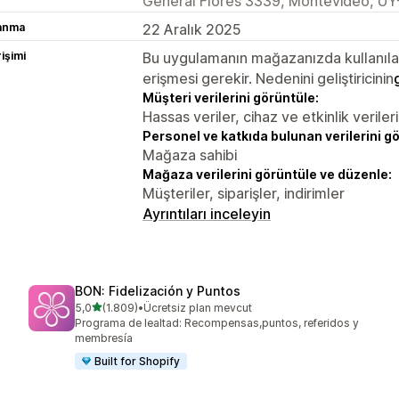
General Flores 3339, Montevideo, UY
lanma
22 Aralık 2025
rişimi
Bu uygulamanın mağazanızda kullanılabi
erişmesi gerekir. Nedenini geliştiricinin
Müşteri verilerini görüntüle:
Hassas veriler, cihaz ve etkinlik verileri
Personel ve katkıda bulunan verilerini g
Mağaza sahibi
Mağaza verilerini görüntüle ve düzenle:
Müşteriler, siparişler, indirimler
Ayrıntıları inceleyin
BON: Fidelización y Puntos
5 yıldız üzerinden
5,0
(1.809)
•
Ücretsiz plan mevcut
toplam 1809 değerlendirme
Programa de lealtad: Recompensas,puntos, referidos y
membresía
Built for Shopify