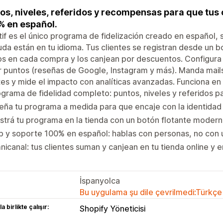
os, niveles, referidos y recompensas para que tus 
 en español.
tif es el único programa de fidelización creado en español, s
uda están en tu idioma. Tus clientes se registran desde un 
s en cada compra y los canjean por descuentos. Configura n
 puntos (reseñas de Google, Instagram y más). Manda mail
tes y mide el impacto con analíticas avanzadas. Funciona en tu
grama de fidelidad completo: puntos, niveles y referidos p
eña tu programa a medida para que encaje con la identidad 
trá tu programa en la tienda con un botón flotante moderno
 y soporte 100% en español: hablas con personas, no con u
icanal: tus clientes suman y canjean en tu tienda online y en
İspanyolca
Bu uygulama şu dile çevrilmedi:Türkçe
a birlikte çalışır:
Shopify Yöneticisi