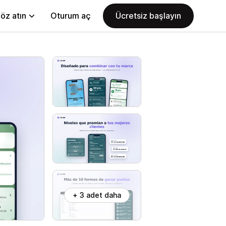
öz atın
Oturum aç
Ücretsiz başlayın
+ 3 adet daha