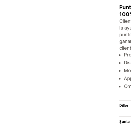
Punt
100%
Clien
la ay
punto
ganar
clien
Pro
Dis
Mos
App
Omn
Diller
Şunlarl