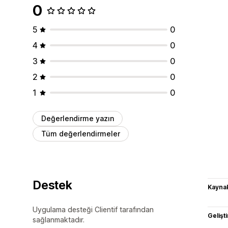
0
5
0
4
0
3
0
2
0
1
0
Değerlendirme yazın
Tüm değerlendirmeler
Destek
Kaynak
Uygulama desteği Clientif tarafından
Gelişti
sağlanmaktadır.