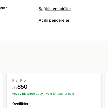
riler
Bağlılık ve ödüller
Program türleri
Açılır pencereler
Ödül programları
VIP kademeleri
Sat
Yönlendirmeler
Nakit iade programlar
Sunabileceğiniz ödüller
Puanlar
Kuponlar
Plan Pro
$50
/ay
veya yılda $500 ödeyin ve %17 tasarruf edin
Özellikler