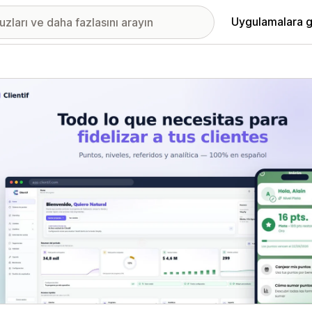
Uygulamalara g
ıkan görsel galerisi