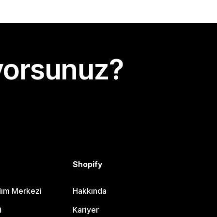
yorsunuz?
Shopify
dım Merkezi
Hakkında
i
Kariyer