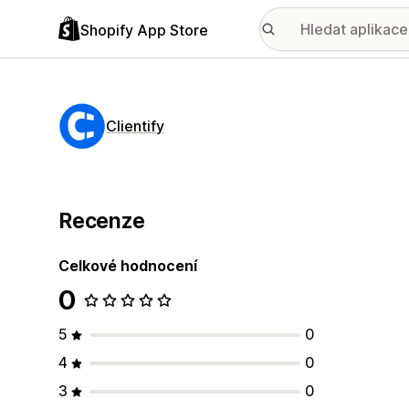
Shopify App Store
Clientify
Recenze
Celkové hodnocení
0
5
0
4
0
3
0