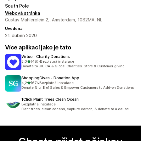
South Pole
Webová stránka
Gustav Mahlerplein 2,, Amsterdam, 1082MA, NL
Uvedena
21. duben 2020
Více aplikací jako je tato
Virtue ‑ Charity Donations
z 5 hvězd
5,0
(48)
•
Bezplatná instalace
Celkový počet recenzí: 48
Donate to UK, CA & Global Charities. Store & Customer giving.
ShoppingGives ‑ Donation App
z 5 hvězd
4,2
(67)
•
Bezplatná instalace
Celkový počet recenzí: 67
Donate % or $ of Sales & Empower Customers to Add-on Donations
1Click Plant Trees Clean Ocean
Bezplatná instalace
Plant trees, clean oceans, capture carbon, & donate to a cause