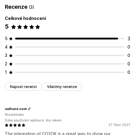
Recenze
(3)
Celkové hodnocení
5
5
3
4
0
3
0
2
0
1
0
Napsat recenzi
Všechny recenze
naifcare.com
Nizozemsko
Doba používání aplikace: Asi rokem
27. říjen 2021
The integration of CO2OK is a great way to show our