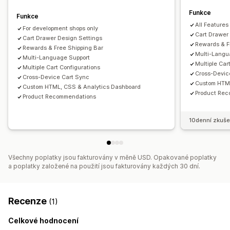
Lišta o dopravě
Uplatnění odměn
Odstupňované odměny
Funkce
Dárky zdarma
Funkce
All Features
For development shops only
Přizpůsobení pokladny
Cart Drawer
Cart Drawer Design Settings
Rewards & F
Vlastní poznámky
Automatické slevy
Rewards & Free Shipping Bar
Multi-Langu
Multi-Language Support
Upselling jedním kliknutím
Více jazyků
Sdílení košíku
Multiple Car
Multiple Cart Configurations
Cross-Devic
Cross-Device Cart Sync
Custom HTML
Custom HTML, CSS & Analytics Dashboard
Product Re
Product Recommendations
10denní zkuše
Všechny poplatky jsou fakturovány v měně USD. Opakované poplatky
a poplatky založené na použití jsou fakturovány každých 30 dní.
Recenze
(1)
Celkové hodnocení