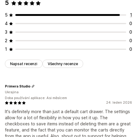
5
5
1
4
0
3
0
2
0
1
0
Napsat recenzi
Všechny recenze
Primera Studio
Ukrajina
Doba používání aplikace: Asi měsícem
24. leden 2026
It's definitely more than just a default cart drawer. The settings
allow for a lot of flexibility in how you set it up. The
checkboxes to save items instead of deleting them are a great
feature, and the fact that you can monitor the carts directly
from the app is useful. Also, shout out to support for helping