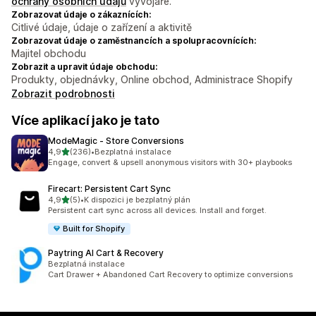
ochrany osobních údajů
vývojáře.
Zobrazovat údaje o zákaznících:
Citlivé údaje, údaje o zařízení a aktivitě
Zobrazovat údaje o zaměstnancích a spolupracovnících:
Majitel obchodu
Zobrazit a upravit údaje obchodu:
Produkty, objednávky, Online obchod, Administrace Shopify
Zobrazit podrobnosti
Více aplikací jako je tato
ModeMagic ‑ Store Conversions
z 5 hvězd
4,9
(236)
•
Bezplatná instalace
Celkový počet recenzí: 236
Engage, convert & upsell anonymous visitors with 30+ playbooks
Firecart: Persistent Cart Sync
z 5 hvězd
4,9
(5)
•
K dispozici je bezplatný plán
Celkový počet recenzí: 5
Persistent cart sync across all devices. Install and forget.
Built for Shopify
Paytring AI Cart & Recovery
Bezplatná instalace
Cart Drawer + Abandoned Cart Recovery to optimize conversions