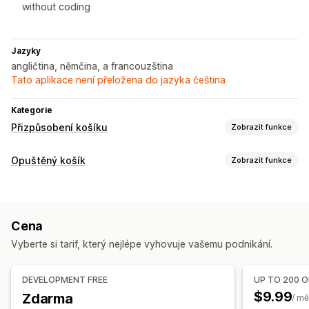
without coding
Jazyky
angličtina, němčina, a francouzština
Tato aplikace není přeložena do jazyka čeština
Kategorie
Přizpůsobení košíku
Zobrazit funkce
Zobrazení košíku
Opuštěný košík
Zobrazit funkce
Oznámení
Vlastní styly
Vlastní pravidla
Vlastní HTML
Obnovení košíku
Vlastní CSS
Pole slev
Propagační akce
Dárkové balení
E-mailová připomenutí
Personalizované kampaně
Responzivní design pro mobilní zařízení
Výsuvný košík
Cena
Sledování konverzí
Plovoucí košík
Zaškrtávací pole podmínek
Vyberte si tarif, který nejlépe vyhovuje vašemu podnikání.
Nástroje pro odpočet času
Předběžná kalkulace dopravy
Možnosti zobrazení
Vlastní prosazování značky
Šablony
Více jazyků
Upselling
DEVELOPMENT FREE
UP TO 200 
A/​B testování
Doporučené produkty
Vyšší slevy za vyšší nákupy
$9.99
Zdarma
/ mě