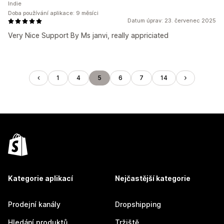
Indie
Doba používání aplikace: 9 měsíci
Datum úprav: 23. červenec 2025
Very Nice Support By Ms janvi, really appriciated
1
4
5
6
7
14
Kategorie aplikací
Nejčastější kategorie
Prodejní kanály
Dropshipping
Hledání produktů
Tržiště