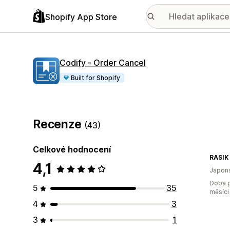
Shopify App Store
Codify ‑ Order Cancel
Built for Shopify
Recenze
(43)
Celkové hodnocení
4,1
Japon
Doba p
5
35
měsíci
4
3
3
1