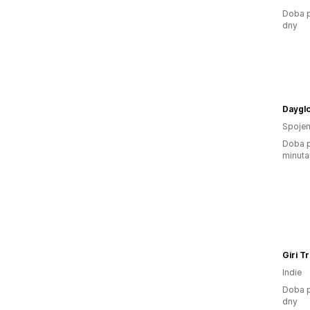
Doba p
dny
Daygl
Spojen
Doba p
minuta
Indie
Doba p
dny