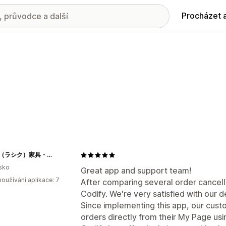
Procházet 
RASIK（ラシク）家具・インテリア専門店
sko
Great app and support team!
oužívání aplikace: 7
After comparing several order cancell
Codify. We're very satisfied with our d
Since implementing this app, our cust
orders directly from their My Page using