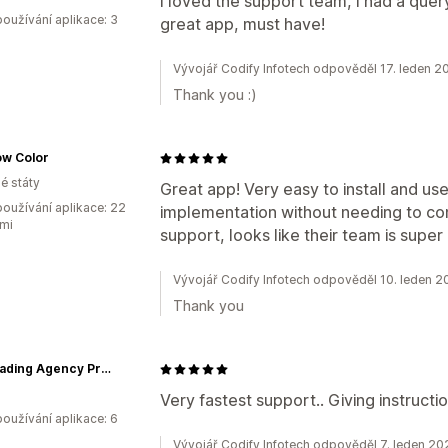
I loved the support team, I had a query 
oužívání aplikace: 3
great app, must have!
Vývojář Codify Infotech odpověděl 17. leden 2
Thank you :)
ow Color
é státy
Great app! Very easy to install and use.
oužívání aplikace: 22
implementation without needing to con
mi
support, looks like their team is supe
Vývojář Codify Infotech odpověděl 10. leden 
Thank you
Giri Trading Agency Private Limited
Very fastest support.. Giving instruct
oužívání aplikace: 6
Vývojář Codify Infotech odpověděl 7. leden 20