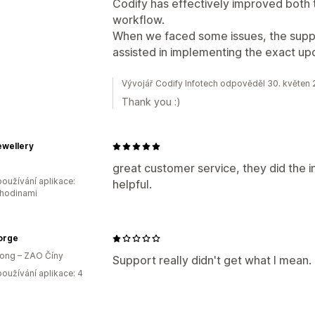
Codify has effectively improved both
workflow.
When we faced some issues, the supp
assisted in implementing the exact u
Vývojář Codify Infotech odpověděl 30. květen
Thank you :)
ewellery
great customer service, they did the 
oužívání aplikace:
helpful.
 hodinami
orge
ong – ZAO Číny
Support really didn't get what I mean.
oužívání aplikace: 4