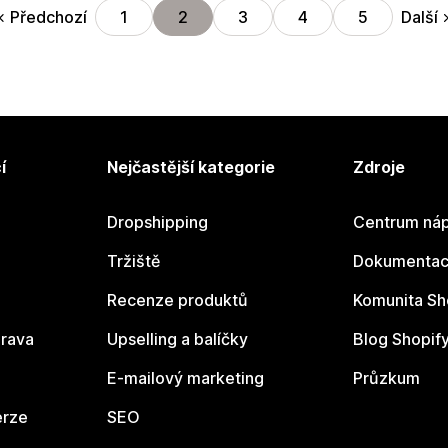
Předchozí
Další
1
2
3
4
5
í
Nejčastější kategorie
Zdroje
Dropshipping
Centrum náp
Tržiště
Dokumentace
Recenze produktů
Komunita Sh
rava
Upselling a balíčky
Blog Shopif
E-mailový marketing
Průzkum
erze
SEO