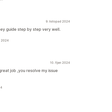
9. listopad 2024
hey guide step by step very well.
d 2024
10. říjen 2024
great job ,you resolve my issue
24