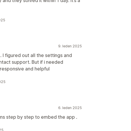
and they solved it within 1 day. It’s a
025
9. leden 2025
 I figured out all the settings and
tact support. But if i needed
r responsive and helpful
2025
6. leden 2025
ions step by step to embed the app .
25