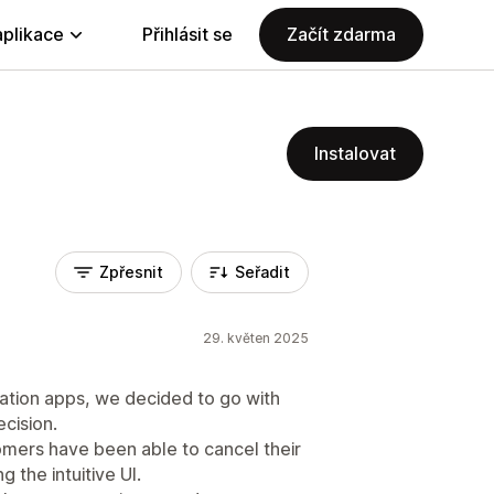
aplikace
Přihlásit se
Začít zdarma
Instalovat
Zpřesnit
Seřadit
29. květen 2025
ation apps, we decided to go with
ecision.
omers have been able to cancel their
 the intuitive UI.