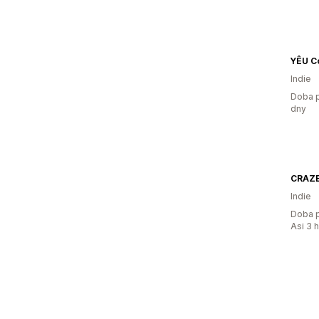
YÊU C
Indie
Doba p
dny
CRAZ
Indie
Doba p
Asi 3 