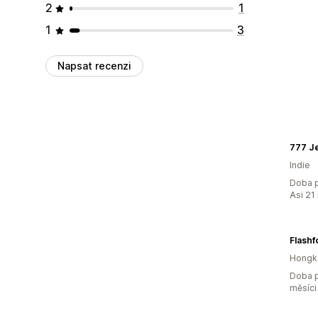
2
1
1
3
Napsat recenzi
777 J
Indie
Doba p
Asi 21
Flashf
Hongk
Doba p
měsíci