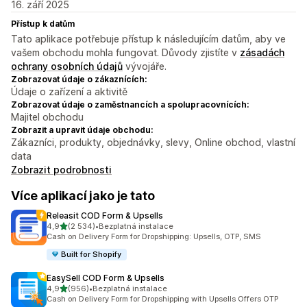
16. září 2025
Přístup k datům
Tato aplikace potřebuje přístup k následujícím datům, aby ve
vašem obchodu mohla fungovat. Důvody zjistíte v
zásadách
ochrany osobních údajů
vývojáře.
Zobrazovat údaje o zákaznících:
Údaje o zařízení a aktivitě
Zobrazovat údaje o zaměstnancích a spolupracovnících:
Majitel obchodu
Zobrazit a upravit údaje obchodu:
Zákazníci, produkty, objednávky, slevy, Online obchod, vlastní
data
Zobrazit podrobnosti
Více aplikací jako je tato
Releasit COD Form & Upsells
z 5 hvězd
4,9
(2 534)
•
Bezplatná instalace
Celkový počet recenzí: 2534
Cash on Delivery Form for Dropshipping: Upsells, OTP, SMS
Built for Shopify
EasySell COD Form & Upsells
z 5 hvězd
4,9
(956)
•
Bezplatná instalace
Celkový počet recenzí: 956
Cash on Delivery Form for Dropshipping with Upsells Offers OTP