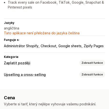
Track every sale on Facebook, TikTok, Google, Snapchat &
Pinterest pixels
Jazyky
angličtina
Tato aplikace není přeložena do jazyka čeština
Funguje s:
Administrátor Shopify
Checkout
Google sheets
Zipify Pages
Kategorie
Zaplatit později
Zobrazit funkce
Správa dobírek
Upselling a cross-selling
Zobrazit funkce
Vlastní poplatky
Předplacené pobídky
Skrytí typu platby
Přizpůsobení
Přejmenování typů platby
Řazení typů platby
Oznamovací lišta
Automaticky otevíraná okna
Více jazyků
Přizpůsobení formuláře
Cena
Nabídky a doporučení
Přetahovací editor
Vlastní pole
Písmo a barva
Vyberte si tarif, který nejlépe vyhovuje vašemu podnikání.
Dárky zdarma
Doprava zdarma
Balíčky
Množstevní slevy
Vlastní tlačítka
Vlastní rozvržení