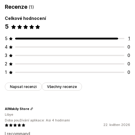
Recenze
(1)
Celkové hodnocení
5
5
1
4
0
3
0
2
0
1
0
Napsat recenzi
Všechny recenze
AlWakily Store
Libye
Doba používání aplikace: Asi 4 hodinami
22. květen 2026
I recommand