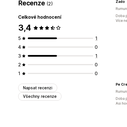
Recenze
Zado
(2)
Rumun
Doba p
Celkové hodnocení
Více n
3,4
5
1
4
0
3
1
2
0
1
0
Pe Cr
Napsat recenzi
Rumun
Všechny recenze
Doba p
Asi ho