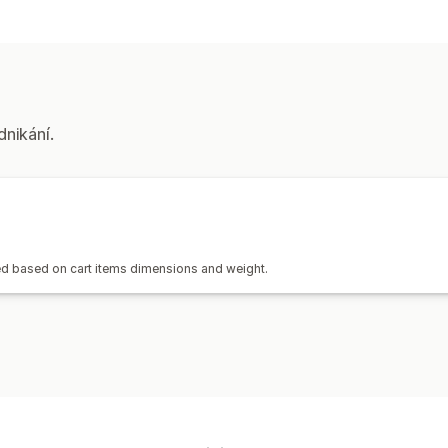
Štítky a balení
Vytváření štítků
Štítky pro vrácení
P
Řízení zásilek
Synchronizace objednávek
Analytika
dnikání.
lated based on cart items dimensions and weight.