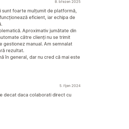
8. březen 2025
i sunt foarte mulțumit de platformă,
l funcționează eficient, iar echipa de
ă.
blematică. Aproximativ jumătate din
utomate către clienți nu se trimit
le gestionez manual. Am semnalat
ră rezultat.
nă în general, dar nu cred că mai este
5. říjen 2024
ne decat daca colaborati direct cu