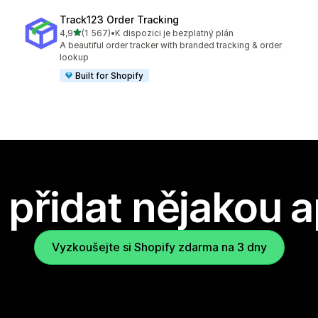
Track123 Order Tracking
z 5 hvězd
4,9
(1 567)
•
K dispozici je bezplatný plán
Celkový počet recenzí: 1567
A beautiful order tracker with branded tracking & order
lookup
Built for Shopify
přidat nějakou a
Vyzkoušejte si Shopify zdarma na 3 dny