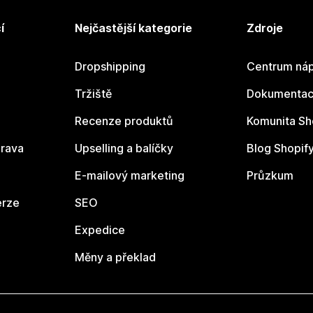
í
Nejčastější kategorie
Zdroje
Dropshipping
Centrum náp
Tržiště
Dokumentace
Recenze produktů
Komunita Sh
rava
Upselling a balíčky
Blog Shopif
E-mailový marketing
Průzkum
erze
SEO
Expedice
Měny a překlad