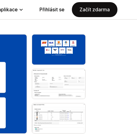
aplikace
Přihlásit se
Začít zdarma