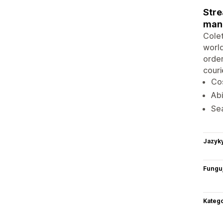
Stre
mana
Colet
world
order
couri
Cos
Ab
Sea
Jazyk
Funguj
Katego