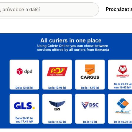
Procházet 
ie propagovaných obrázků