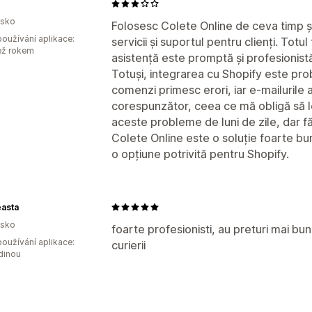
sko
Folosesc Colete Online de ceva timp ș
oužívání aplikace:
servicii și suportul pentru clienți. Totu
ež rokem
asistență este promptă și profesionist
Totuși, integrarea cu Shopify este pro
comenzi primesc erori, iar e-mailurile a
corespunzător, ceea ce mă obligă să 
aceste probleme de luni de zile, dar fă
Colete Online este o soluție foarte bu
o opțiune potrivită pentru Shopify.
easta
sko
foarte profesionisti, au preturi mai bu
oužívání aplikace:
curierii
dinou