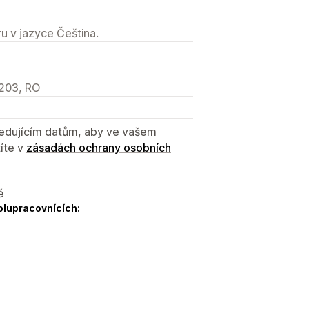
u v jazyce Čeština.
62203, RO
sledujícím datům, aby ve vašem
íte v
zásadách ochrany osobních
ě
olupracovnících: