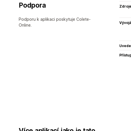
Podpora
Zdroj
Podporu k aplikaci poskytuje Colete-
Vývojá
Online.
Uvede
Přístu
Více aplikací jako je tato