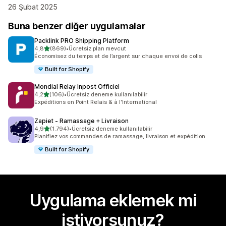
26 Şubat 2025
Buna benzer diğer uygulamalar
Packlink PRO Shipping Platform
5 yıldız üzerinden
4,8
(869)
•
Ücretsiz plan mevcut
toplam 869 değerlendirme
Économisez du temps et de l’argent sur chaque envoi de colis
Built for Shopify
Mondial Relay Inpost Officiel
5 yıldız üzerinden
4,2
(106)
•
Ücretsiz deneme kullanılabilir
toplam 106 değerlendirme
Expéditions en Point Relais & à l'International
Zapiet ‑ Ramassage + Livraison
5 yıldız üzerinden
4,9
(1.794)
•
Ücretsiz deneme kullanılabilir
toplam 1794 değerlendirme
Planifiez vos commandes de ramassage, livraison et expédition
Built for Shopify
Uygulama eklemek mi
istiyorsunuz?