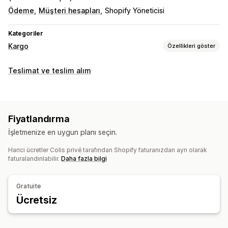
Ödeme
Müşteri hesapları
Shopify Yöneticisi
Kategoriler
Kargo
Özellikleri göster
Etiketler ve ambalaj
Teslimat ve teslim alım
Etiket oluşturma
Fiyatlandırma
İşletmenize en uygun planı seçin.
Harici ücretler Colis privé tarafından Shopify faturanızdan ayrı olarak
faturalandırılabilir.
Daha fazla bilgi
Gratuite
Ücretsiz