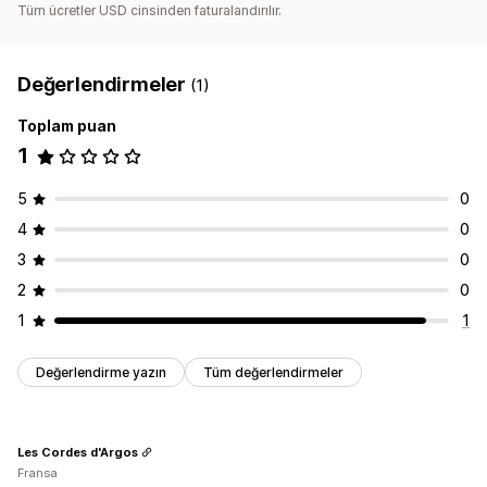
Tüm ücretler USD cinsinden faturalandırılır.
Değerlendirmeler
(1)
Toplam puan
1
5
0
4
0
3
0
2
0
1
1
Değerlendirme yazın
Tüm değerlendirmeler
Les Cordes d'Argos
Fransa