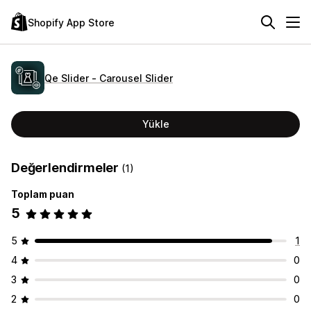
Shopify App Store
Qe Slider ‑ Carousel Slider
Yükle
Değerlendirmeler
(1)
Toplam puan
5
5
1
4
0
3
0
2
0