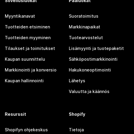
Sovellusluokat
Pääluokat
Myyntikanavat
Suoratoimitus
Tuotteiden etsiminen
Markkinapaikat
Tuotteiden myyminen
Tuotearvostelut
Tilaukset ja toimitukset
Lisämyynti ja tuotepaketit
Kaupan suunnittelu
Sähköpostimarkkinointi
Markkinointi ja konversio
Hakukoneoptimointi
Kaupan hallinnointi
Lähetys
Valuutta ja käännös
Resurssit
Shopify
Shopifyn ohjekeskus
Tietoja