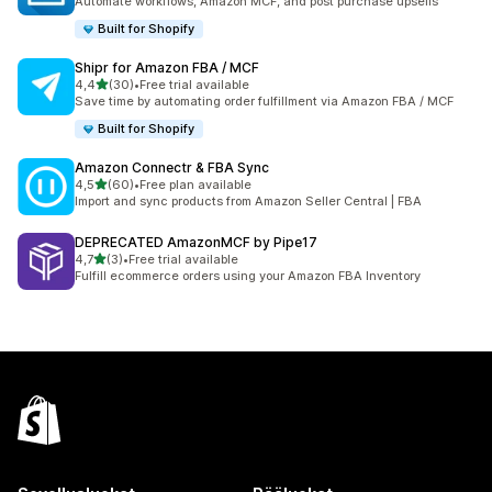
Automate workflows, Amazon MCF, and post purchase upsells
Built for Shopify
Shipr for Amazon FBA / MCF
/ 5 tähteä
4,4
(30)
•
Free trial available
30 arvostelua yhteensä
Save time by automating order fulfillment via Amazon FBA / MCF
Built for Shopify
Amazon Connectr & FBA Sync
/ 5 tähteä
4,5
(60)
•
Free plan available
60 arvostelua yhteensä
Import and sync products from Amazon Seller Central | FBA
DEPRECATED AmazonMCF by Pipe17
/ 5 tähteä
4,7
(3)
•
Free trial available
3 arvostelua yhteensä
Fulfill ecommerce orders using your Amazon FBA Inventory