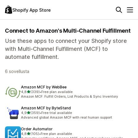
Shopify App Store
Connect to Amazon's Multi-Channel Fulfillment
Use these apps to connect your Shopify store
with Multi-Channel Fulfillment (MCF) to
automate fulfillment.
6 sovellusta
Amazon MCF by WebBee
/ 5 tähteä
4,8
(339)
•
Free plan available
339 arvostelua yhteensä
Amazon MCF: Fulfill Orders, List Products & Sync Inventory
Amazon MCF by ByteStand
/ 5 tähteä
4,9
(359)
•
Free trial available
359 arvostelua yhteensä
Advanced global Amazon MCF with real human support
Order Automator
/ 5 tähteä
4,8
(105)
•
Free plan available
105 arvostelua yhteensä