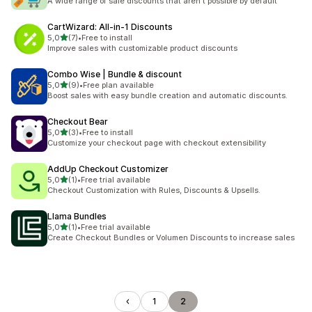
A wide range of sale discounts that aren't possible by default
CartWizard: All‑in‑1 Discounts
z 5 hvězd
5,0
(7)
•
Free to install
Celkový počet recenzí: 7
Improve sales with customizable product discounts
Combo Wise | Bundle & discount
z 5 hvězd
5,0
(9)
•
Free plan available
Celkový počet recenzí: 9
Boost sales with easy bundle creation and automatic discounts.
Checkout Bear
z 5 hvězd
5,0
(3)
•
Free to install
Celkový počet recenzí: 3
Customize your checkout page with checkout extensibility
AddUp Checkout Customizer
z 5 hvězd
5,0
(1)
•
Free trial available
Celkový počet recenzí: 1
Checkout Customization with Rules, Discounts & Upsells.
Llama Bundles
z 5 hvězd
5,0
(1)
•
Free trial available
Celkový počet recenzí: 1
Create Checkout Bundles or Volumen Discounts to increase sales
1
2