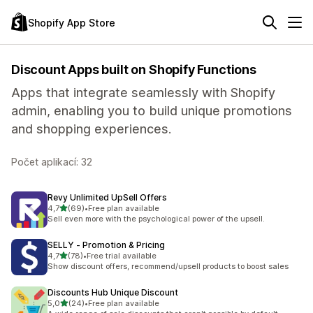
Shopify App Store
Discount Apps built on Shopify Functions
Apps that integrate seamlessly with Shopify
admin, enabling you to build unique promotions
and shopping experiences.
Počet aplikací: 32
Revy Unlimited UpSell Offers
z 5 hvězd
4,7
(69)
•
Free plan available
Celkový počet recenzí: 69
Sell even more with the psychological power of the upsell.
SELLY ‑ Promotion & Pricing
z 5 hvězd
4,7
(78)
•
Free trial available
Celkový počet recenzí: 78
Show discount offers, recommend/upsell products to boost sales
Discounts Hub Unique Discount
z 5 hvězd
5,0
(24)
•
Free plan available
Celkový počet recenzí: 24