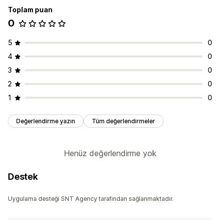
Toplam puan
0
5
0
4
0
3
0
2
0
1
0
Değerlendirme yazın
Tüm değerlendirmeler
Henüz değerlendirme yok
Destek
Uygulama desteği SNT Agency tarafından sağlanmaktadır.