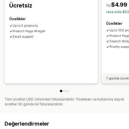
$4.99
Ücretsiz
/ay
veya yılda $53
Özellikler
Özellikler
Up to 5 products
Up to 100 pr
Product Page Widget
Product Pag
Email support
Search Wid
Priority supp
7 günlük ücre
Tüm ücretler USD cinsinden faturalandırılır. Yinelenen ve kullanıma dayalı
ücretler 30 günde bir faturalandırılır.
Değerlendirmeler