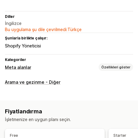
Diller
İngilizce
Bu uygulama şu dile çevrilmedi:Türkçe
Şunlarla birlikte çalışır:
Shopify Yöneticisi
Kategoriler
Meta alanlar
Özellikleri göster
Meta alan türleri
Arama ve gezinme - Diğer
Ürünler
Dosyalar
Referanslar
URL’ler
Yönetim araçları
İçe ve dışa toplu aktarma
Veri senkronizasyonu
Fiyatlandırma
Meta alan düzenleyici
İşletmenize en uygun planı seçin.
Free
Starter