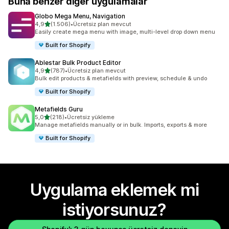
Buna benzer diğer uygulamalar
Globo Mega Menu, Navigation
5 yıldız üzerinden
4,9
(1.506)
•
Ücretsiz plan mevcut
toplam 1506 değerlendirme
Easily create mega menu with image, multi-level drop down menu
Built for Shopify
Ablestar Bulk Product Editor
5 yıldız üzerinden
4,9
(787)
•
Ücretsiz plan mevcut
toplam 787 değerlendirme
Bulk edit products & metafields with preview, schedule & undo
Built for Shopify
Metafields Guru
5 yıldız üzerinden
5,0
(218)
•
Ücretsiz yükleme
toplam 218 değerlendirme
Manage metafields manually or in bulk. Imports, exports & more
Built for Shopify
Uygulama eklemek mi
istiyorsunuz?