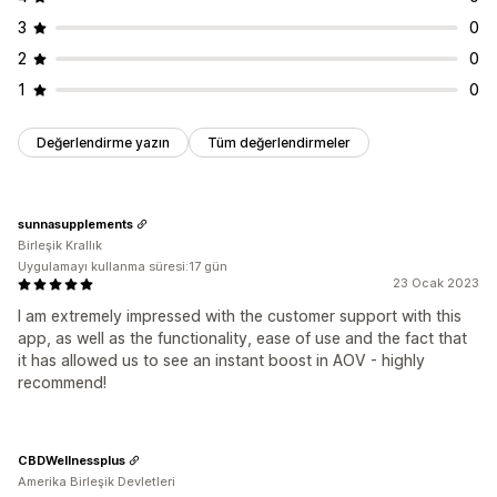
3
0
2
0
1
0
Değerlendirme yazın
Tüm değerlendirmeler
sunnasupplements
Birleşik Krallık
Uygulamayı kullanma süresi:17 gün
23 Ocak 2023
I am extremely impressed with the customer support with this
app, as well as the functionality, ease of use and the fact that
it has allowed us to see an instant boost in AOV - highly
recommend!
CBDWellnessplus
Amerika Birleşik Devletleri