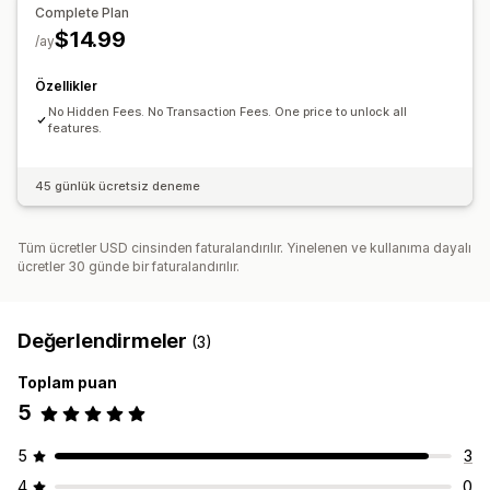
Teklifler ve öneriler
Complete Plan
Garantiler
Ücretsiz hediyeler
Ürün eklentileri
$14.99
/ay
Ürün önerileri
Genellikle birlikte satın alınan ürünler
Özellikler
Öncelikli işleme
No Hidden Fees. No Transaction Fees. One price to unlock all
features.
Analizler
A/B testi
Tıklama oranı
Dönüşüm oranları
Huni performansı
45 günlük ücretsiz deneme
Tüm ücretler USD cinsinden faturalandırılır. Yinelenen ve kullanıma dayalı
ücretler 30 günde bir faturalandırılır.
Değerlendirmeler
(3)
Toplam puan
5
5
3
4
0