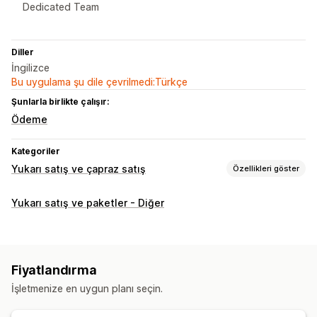
Dedicated Team
Diller
İngilizce
Bu uygulama şu dile çevrilmedi:Türkçe
Şunlarla birlikte çalışır:
Ödeme
Kategoriler
Yukarı satış ve çapraz satış
Özellikleri göster
Özelleştirme
Yukarı satış ve paketler - Diğer
Sepetten yukarı satış
Ödeme sayfasından yukarı satış
Ürün sayfasından yukarı satış
Teşekkür sayfasından yukarı satış
Tek tıklamalı eklentiler
Fiyatlandırma
Açılır pencereler
Sürükle ve bırak düzenleyicisi
İşletmenize en uygun planı seçin.
Özel kurallar