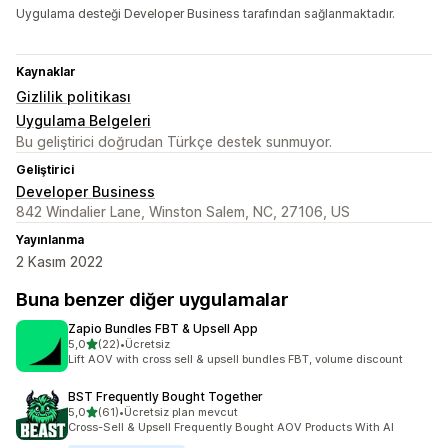
Uygulama desteği Developer Business tarafından sağlanmaktadır.
Kaynaklar
Gizlilik politikası
Uygulama Belgeleri
Bu geliştirici doğrudan Türkçe destek sunmuyor.
Geliştirici
Developer Business
842 Windalier Lane, Winston Salem, NC, 27106, US
Yayınlanma
2 Kasım 2022
Buna benzer diğer uygulamalar
Zapio Bundles FBT & Upsell App
5 yıldız üzerinden
5,0
(22)
•
Ücretsiz
toplam 22 değerlendirme
Lift AOV with cross sell & upsell bundles FBT, volume discount
BST Frequently Bought Together
5 yıldız üzerinden
5,0
(61)
•
Ücretsiz plan mevcut
toplam 61 değerlendirme
Cross-Sell & Upsell Frequently Bought AOV Products With AI