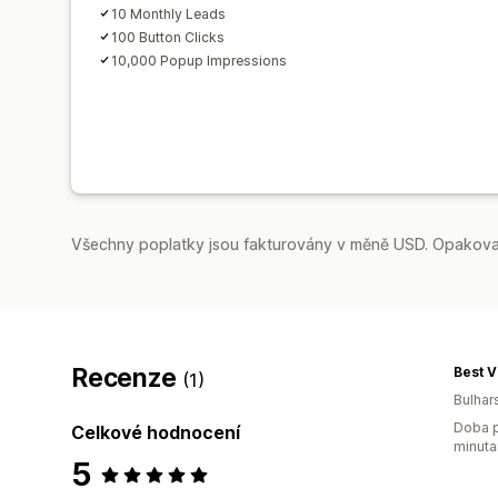
10 Monthly Leads
100 Button Clicks
10,000 Popup Impressions
Všechny poplatky jsou fakturovány v měně USD. Opakovan
Recenze
Best V
(1)
Bulhar
Doba p
Celkové hodnocení
minuta
5