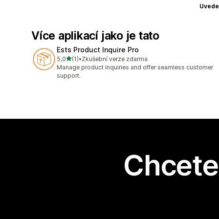
Uvede
Více aplikací jako je tato
Ests Product Inquire Pro
z 5 hvězd
5,0
(1)
•
Zkušební verze zdarma
Celkový počet recenzí: 1
Manage product inquiries and offer seamless customer
support.
Chcete 