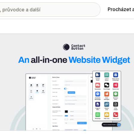
Procházet 
ie propagovaných obrázků