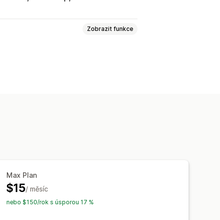
Zobrazit funkce
 vazba
Novinky
astní pole
Zaškrtávací tlačítko GDPR
Max Plan
$15
/ měsíc
nebo $150/rok s úsporou 17 %