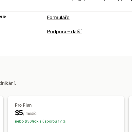
rie
Formuláře
Typy formulářů
Podpora – další
Žádosti
Rezervace
Kontakty
Zpětná
Přizpůsobení
Přetahovací editor
Písmo a barva
Vl
Správa dat
Panel
Analytika
dnikání.
Pro Plan
$5
/ měsíc
nebo $50/rok s úsporou 17 %