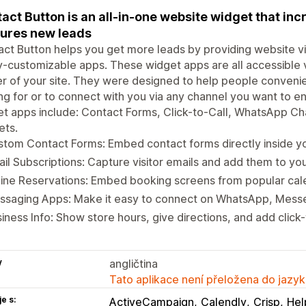
act Button is an all-in-one website widget that i
ures new leads
ct Button helps you get more leads by providing website vis
y-customizable apps. These widget apps are all accessible via
r of your site. They were designed to help people convenien
ng for or to connect with you via any channel you want to 
t apps include: Contact Forms, Click-to-Call, WhatsApp Ch
ets.
tom Contact Forms: Embed contact forms directly inside yo
il Subscriptions: Capture visitor emails and add them to your
ine Reservations: Embed booking screens from popular cal
ssaging Apps: Make it easy to connect on WhatsApp, Messe
iness Info: Show store hours, give directions, and add click-
y
angličtina
Tato aplikace není přeložena do jazyk
e s:
ActiveCampaign
Calendly
Crisp
Hel