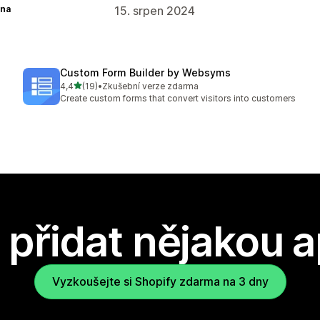
na
15. srpen 2024
Custom Form Builder by Websyms
z 5 hvězd
4,4
(19)
•
Zkušební verze zdarma
Celkový počet recenzí: 19
Create custom forms that convert visitors into customers
přidat nějakou a
Vyzkoušejte si Shopify zdarma na 3 dny