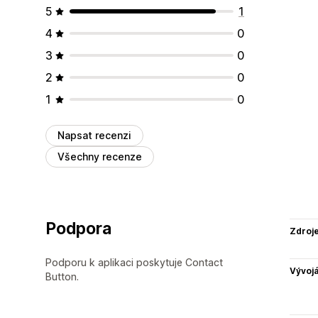
5
1
4
0
3
0
2
0
1
0
Napsat recenzi
Všechny recenze
Podpora
Zdroj
Podporu k aplikaci poskytuje Contact
Vývojá
Button.