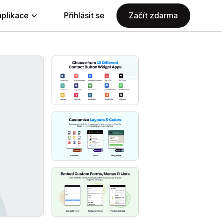
aplikace
Přihlásit se
Začít zdarma