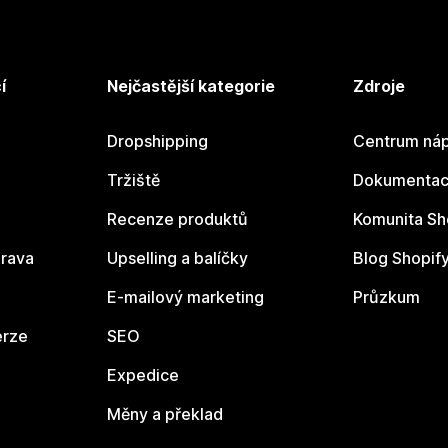
í
Nejčastější kategorie
Zdroje
Dropshipping
Centrum náp
Tržiště
Dokumentace
Recenze produktů
Komunita Sh
rava
Upselling a balíčky
Blog Shopif
E-mailový marketing
Průzkum
erze
SEO
Expedice
Měny a překlad