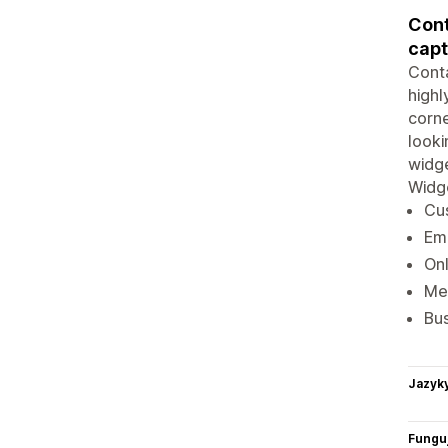
Cont
capt
Conta
highl
corne
looki
widge
Widg
Cus
Ema
Onl
Me
Bus
Jazyk
Funguj