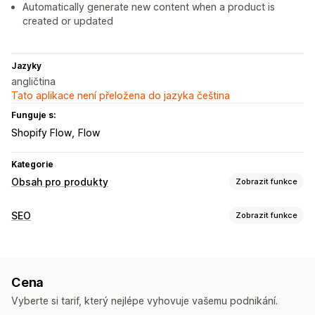
Automatically generate new content when a product is
created or updated
Jazyky
angličtina
Tato aplikace není přeložena do jazyka čeština
Funguje s:
Shopify Flow
Flow
Kategorie
Obsah pro produkty
Zobrazit funkce
Typy obsahu
SEO
Zobrazit funkce
Popisy
Názvy
Popisy SEO
Názvy SEO
Alternativní text
Nástroje SEO
Štítky
Nejčastější dotazy
Strukturovaná data
Alternativní text
Hromadné úpravy
Vytváření obsahu
Cena
Generování pomocí umělé inteligence
Generování pomocí umělé inteligence
Šablony výzev
Vyberte si tarif, který nejlépe vyhovuje vašemu podnikání.
Optimalizace obsahu
Optimalizace metadat
Tón a styl
Hromadné úpravy