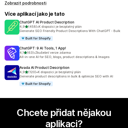
Zobrazit podrobnosti
Více aplikací jako je tato
ChatGPT AI Product Description
z 5 hvězd
4,9
(458)
•
K dispozici je bezplatný plán
Celkový počet recenzí: 458
Generate SEO Friendly Product Descriptions With ChatGPT - Bulk
Built for Shopify
ChatGPT: 9 AI Tools, 1 App!
z 5 hvězd
4,1
(63)
•
Zkušební verze zdarma
Celkový počet recenzí: 63
All-in-one AI for SEO, blogs, product descriptions & Images
Avada AI Product Description
z 5 hvězd
4,9
(120)
•
K dispozici je bezplatný plán
Celkový počet recenzí: 120
Generate product descriptions in bulk & optimize SEO with AI
Built for Shopify
Chcete přidat nějakou
aplikaci?