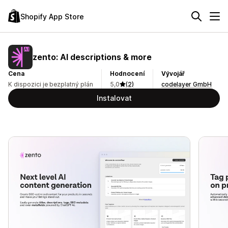
Shopify App Store
zento: AI descriptions & more
Cena
Hodnocení
Vývojář
K dispozici je bezplatný plán
5,0
(2)
codelayer GmbH
Instalovat