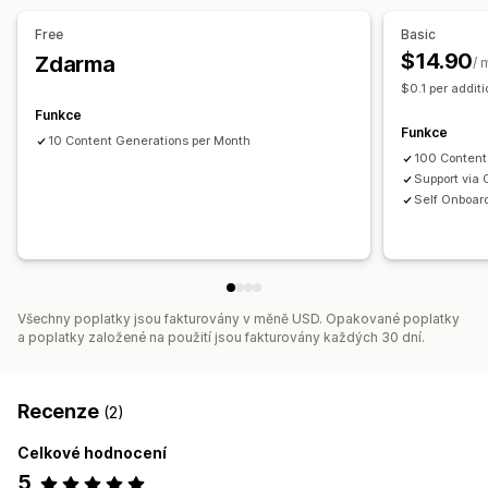
Sledování výkonu
Free
Basic
Skóre SEO
Analýza obsahu
Sledování pořadí
$14.90
Zdarma
/ 
Sledování konverzí
Návštěvnost webu
$0.1 per addit
Funkce
Funkce
10 Content Generations per Month
100 Content
Support via 
Self Onboar
Všechny poplatky jsou fakturovány v měně USD. Opakované poplatky
a poplatky založené na použití jsou fakturovány každých 30 dní.
Recenze
(2)
Celkové hodnocení
5