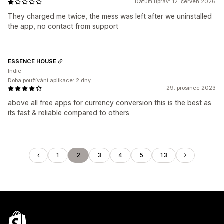
Datum úprav: 12. červen 2026
They charged me twice, the mess was left after we uninstalled
the app, no contact from support
ESSENCE HOUSE
Indie
Doba používání aplikace: 2 dny
29. prosinec 2023
above all free apps for currency conversion this is the best as
its fast & reliable compared to others
1
2
3
4
5
13