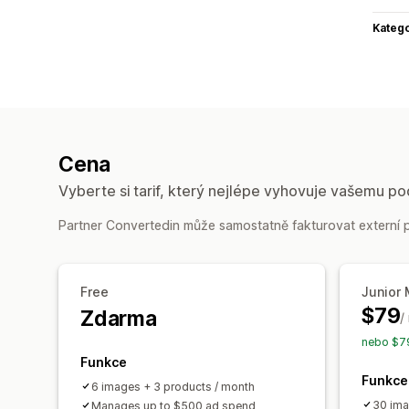
Katego
Cena
Vyberte si tarif, který nejlépe vyhovuje vašemu po
Partner Convertedin může samostatně fakturovat externí p
Free
Junior
$79
Zdarma
/
nebo $79
Funkce
Funkce
6 images + 3 products / month
30 ima
Manages up to $500 ad spend