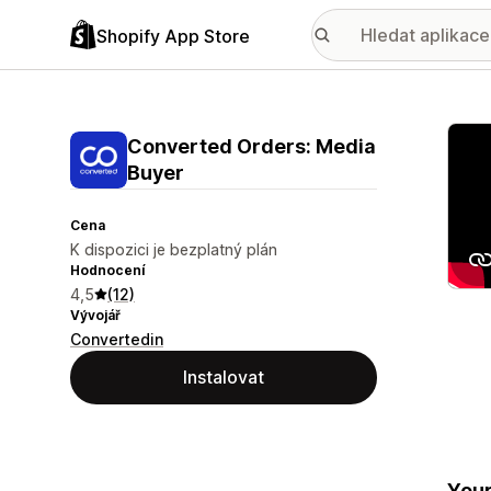
Shopify App Store
Galer
Converted Orders: Media
Buyer
Cena
K dispozici je bezplatný plán
Hodnocení
4,5
(12)
Vývojář
Convertedin
Instalovat
Your