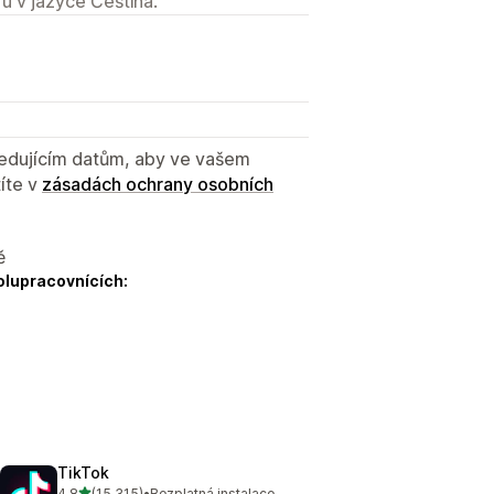
u v jazyce Čeština.
sledujícím datům, aby ve vašem
íte v
zásadách ochrany osobních
ě
olupracovnících:
TikTok
z 5 hvězd
4,8
(15 315)
•
Bezplatná instalace