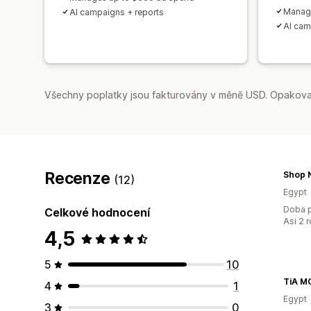
Manage
AI campaigns + reports
AI cam
Všechny poplatky jsou fakturovány v měně USD. Opakovan
Recenze
Shop 
(12)
Egypt
Doba p
Celkové hodnocení
Asi 2 
4,5
5
10
4
1
Egypt
3
0