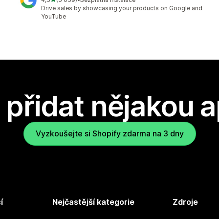
Celkový počet recenzí: 5059
Drive sales by showcasing your products on Google and
YouTube
přidat nějakou a
Vyzkoušejte si Shopify zdarma na 3 dny
í
Nejčastější kategorie
Zdroje