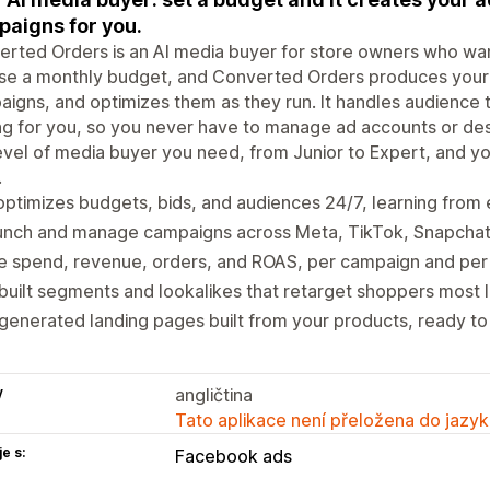
aigns for you.
rted Orders is an AI media buyer for store owners who wan
se a monthly budget, and Converted Orders produces your 
igns, and optimizes them as they run. It handles audience t
ng for you, so you never have to manage ad accounts or desi
evel of media buyer you need, from Junior to Expert, and y
.
optimizes budgets, bids, and audiences 24/7, learning from
unch and manage campaigns across Meta, TikTok, Snapchat,
e spend, revenue, orders, and ROAS, per campaign and per
built segments and lookalikes that retarget shoppers most l
generated landing pages built from your products, ready to 
y
angličtina
Tato aplikace není přeložena do jazyk
e s:
Facebook ads