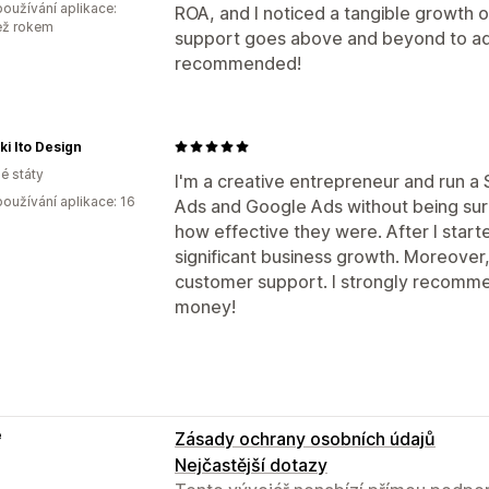
oužívání aplikace:
ROA, and I noticed a tangible growth 
ež rokem
support goes above and beyond to adv
recommended!
ki Ito Design
é státy
I'm a creative entrepreneur and run a 
oužívání aplikace: 16
Ads and Google Ads without being sure
how effective they were. After I start
significant business growth. Moreover
customer support. I strongly recommen
money!
e
Zásady ochrany osobních údajů
Nejčastější dotazy