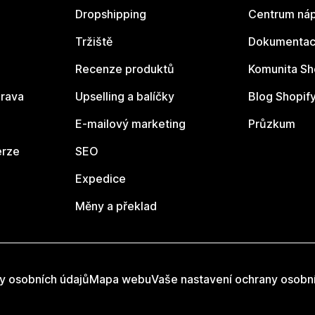
Dropshipping
Centrum náp
Tržiště
Dokumentace
Recenze produktů
Komunita Sh
rava
Upselling a balíčky
Blog Shopif
E-mailový marketing
Průzkum
erze
SEO
Expedice
Měny a překlad
y osobních údajů
Mapa webu
Vaše nastavení ochrany osobn