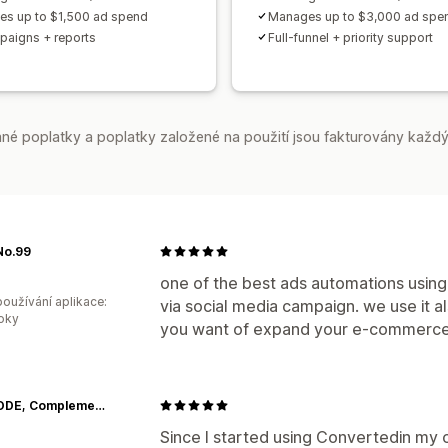
s up to $1,500 ad spend
Manages up to $3,000 ad spe
paigns + reports
Full‑funnel + priority support
é poplatky a poplatky založené na použití jsou fakturovány každý
No.99
one of the best ads automations using 
oužívání aplikace:
via social media campaign. we use it al
roky
you want of expand your e-commerce
TiA MODE, Complement Your Inner Beauty!
Since I started using Convertedin my 