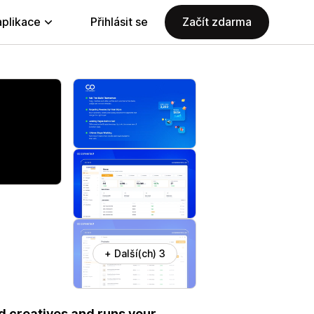
aplikace
Přihlásit se
Začít zdarma
+ Další(ch) 3
ad creatives and runs your