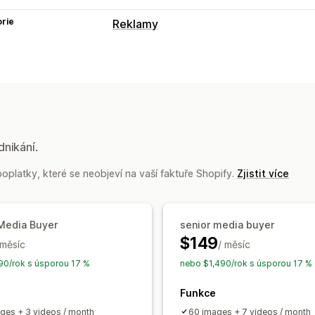
rie
Reklamy
Cílení
Segmenty cílových skupin
Podobné c
Cílení pomocí AI
Opětovné zacílení
Správa kampaní
Optimalizace pomocí AI
Automatizo
dnikání.
Optimalizace nabídek
Tvorba reklam
oplatky, které se neobjeví na vaší faktuře Shopify.
Zjistit více
Obrázky a videa pomocí AI
Sociální s
Analytika výkonu
 Media Buyer
senior media buyer
A/​B testování
Výdaje za reklamu
Ana
$149
 měsíc
/ měsíc
Míry prokliku
Sledování konverzí
Nák
0/rok s úsporou 17 %
nebo $1,490/rok s úsporou 17 %
Atribuce UTM
Zdroj návštěvnosti
Funkce
ges + 3 videos / month
60 images + 7 videos / month