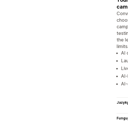
camp
Conve
choo
campa
testi
the l
limits
AI 
La
Liv
AI-
AI-
Jazyk
Funguj