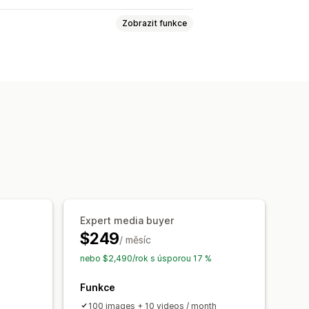
Zobrazit funkce
ílové skupiny
Vlastní cílové skupiny
vané kampaně
ních textů pomocí AI
ítě
Videoreklamy
Výměna reklam
Expert media buyer
lýza návratnosti investic
$249
/ měsíc
lady na akvizici
Panely
nebo $2,490/rok s úsporou 17 %
Funkce
100 images + 10 videos / month