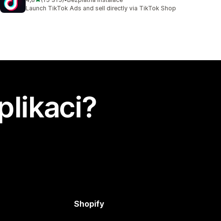
Celkový počet recenzí: 15315
Launch TikTok Ads and sell directly via TikTok Shop
plikaci?
Shopify