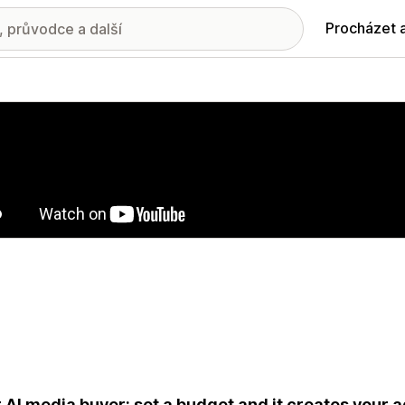
Procházet 
ie propagovaných obrázků
 AI media buyer: set a budget and it creates your 