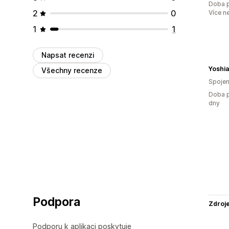
Doba p
2
0
Více n
1
1
Napsat recenzi
Yoshia
Všechny recenze
Spojen
Doba p
dny
Podpora
Zdroj
Podporu k aplikaci poskytuje