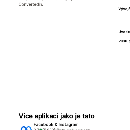
Convertedin.
Vývojá
Uvede
Přístu
Více aplikací jako je tato
Facebook & Instagram
z 5 hvězd
3,7
(5 039)
•
Bezplatná instalace