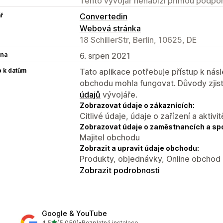
Tento vývojář nenabízí přímou podpor
ř
Convertedin
Webová stránka
18 SchillerStr, Berlin, 10625, DE
na
6. srpen 2021
p k datům
Tato aplikace potřebuje přístup k ná
obchodu mohla fungovat. Důvody zjist
údajů
vývojáře.
Zobrazovat údaje o zákaznících:
Citlivé údaje, údaje o zařízení a aktivit
Zobrazovat údaje o zaměstnancích a sp
Majitel obchodu
Zobrazit a upravit údaje obchodu:
Produkty, objednávky, Online obchod
Zobrazit podrobnosti
Google & YouTube
z 5 hvězd
4,5
(5 059)
•
Bezplatná instalace