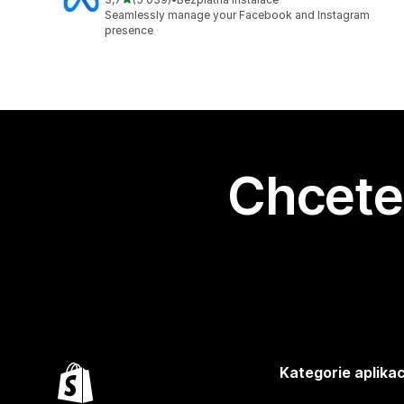
Celkový počet recenzí: 5039
Seamlessly manage your Facebook and Instagram
presence
Chcete 
Kategorie aplikac