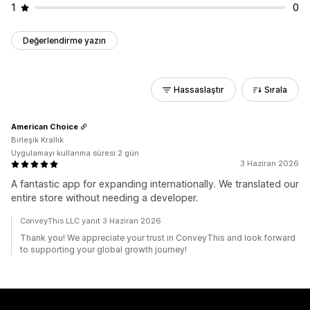
1
0
Değerlendirme yazın
Hassaslaştır
Sırala
American Choice
Birleşik Krallık
Uygulamayı kullanma süresi:2 gün
3 Haziran 2026
A fantastic app for expanding internationally. We translated our
entire store without needing a developer.
ConveyThis LLC yanıt 3 Haziran 2026
Thank you! We appreciate your trust in ConveyThis and look forward
to supporting your global growth journey!