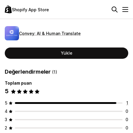
Shopify App Store
Convey: AI & Human Translate
Yükle
Değerlendirmeler
(1)
Toplam puan
5
5
1
4
0
3
0
2
0