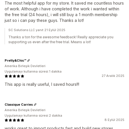
The most helpful app for my store. It saved me countless hours
of work. Although i have completed the work i wanted within
the free trial (24 hours), i will still buy a 1 month membership
just so i can pay these guys. Thanks a lot!
SC Solutions LLC yanıt 21 Eylül 2025
Thanks a ton for the awesome feedback! Really appreciate you
supporting us even after the free trial. Means a lot!
Pretty&Chic™
Amerika Birleşik Devletleri
Uygulamayı kullanma süresi:1 dakika
27 Aralık 2025
This app is really useful, I saved hours!!!
Classique Carries
Amerika Birleşik Devletleri
Uygulamayı kullanma süresi:2 dakika
8 Eylül 2025
works great to import products fast and build new stores