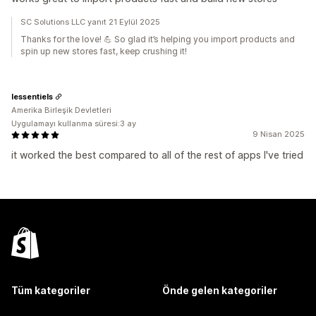
SC Solutions LLC yanıt 21 Eylül 2025
Thanks for the love! 💪 So glad it’s helping you import products and
spin up new stores fast, keep crushing it!
lessentiels
Amerika Birleşik Devletleri
Uygulamayı kullanma süresi:3 ay
9 Nisan 2025
it worked the best compared to all of the rest of apps I've tried
Tüm kategoriler
Önde gelen kategoriler