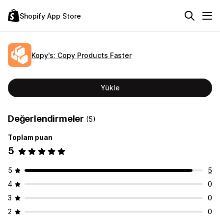
Shopify App Store
Kopy's: Copy Products Faster
Yükle
Değerlendirmeler
(5)
Toplam puan
5
5
5
4
0
3
0
2
0