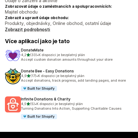
Údaje o zařízení a aktivitě
Zobrazovat údaje o zaměstnancích a spolupracovnících:
Majitel obchodu
Zobrazit a upravit údaje obchodu:
Produkty, objednávky, Online obchod, ostatní údaje
Zobrazit podrobnosti
Více aplikací jako je tato
DonateMate
z 5 hvězd
4,2
(33)
•
K dispozici je bezplatný plán
Celkový počet recenzí: 33
Accept custom donation amounts throughout your store
Donate Bee ‑ Easy Donations
z 5 hvězd
4,9
(17)
•
K dispozici je bezplatný plán
Celkový počet recenzí: 17
Accept donations, track progress, add landing pages, and more
Built for Shopify
Infinite Donations & Charity
z 5 hvězd
4,5
(5)
•
K dispozici je bezplatný plán
Celkový počet recenzí: 5
Turning Donations Into Action, Supporting Charitable Causes
Built for Shopify