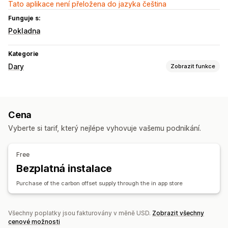
Tato aplikace není přeložena do jazyka čeština
Funguje s:
Pokladna
Kategorie
Dary
Zobrazit funkce
Typ charity
Sociální dopad
Ochrana životního prostředí
Cena
Uhlíková kompenzace
Vyberte si tarif, který nejlépe vyhovuje vašemu podnikání.
Správa darů
Automatické zpracování
Částka darů
Souhrnná částka
Free
Bezplatná instalace
Přizpůsobení
Kampaně
E-mailová oznámení
Vlastní kód
Purchase of the carbon offset supply through the in app store
Všechny poplatky jsou fakturovány v měně USD.
Zobrazit všechny
cenové možnosti