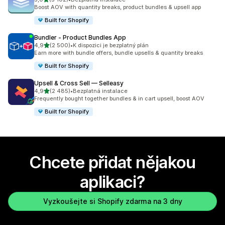
Celkový počet recenzí: 5102
Boost AOV with quantity breaks, product bundles & upsell app
Built for Shopify
Bundler ‑ Product Bundles App
z 5 hvězd
4,9
(2 500)
•
K dispozici je bezplatný plán
Celkový počet recenzí: 2500
Earn more with bundle offers, bundle upsells & quantity breaks
Built for Shopify
Upsell & Cross Sell — Selleasy
z 5 hvězd
4,9
(2 485)
•
Bezplatná instalace
Celkový počet recenzí: 2485
Frequently bought together bundles & in cart upsell, boost AOV
Built for Shopify
Chcete přidat nějakou
aplikaci?
Vyzkoušejte si Shopify zdarma na 3 dny