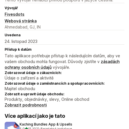
Vývojář
Fivesdots
Webová stránka
Ahmedabad, GJ, IN
Uvedena
24. listopad 2023
Přístup k datům
Tato aplikace potřebuje přístup k následujícím datům, aby ve
vašem obchodu mohla fungovat. Důvody zjistíte v
zásadách
ochrany osobních údajů
vývojáře.
Zobrazovat údaje o zákaznících:
Údaje o zařízení a aktivitě
Zobrazovat údaje o zaměstnancích a spolupracovnících:
Majitel obchodu
Zobrazit a upravit údaje obchodu:
Produkty, objednávky, slevy, Online obchod
Zobrazit podrobnosti
Více aplikací jako je tato
Kaching Bundles App & Upsells
z 5 hvězd
5,0
(5 102)
•
Bezplatná instalace