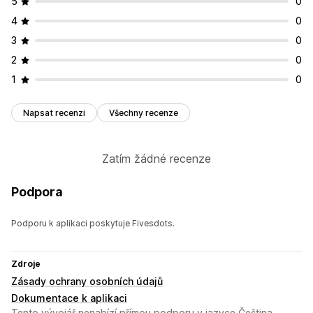
5
0
4
0
3
0
2
0
1
0
Napsat recenzi
Všechny recenze
Zatím žádné recenze
Podpora
Podporu k aplikaci poskytuje Fivesdots.
Zdroje
Zásady ochrany osobních údajů
Dokumentace k aplikaci
Tento vývojář nenabízí přímou podporu v jazyce Čeština.