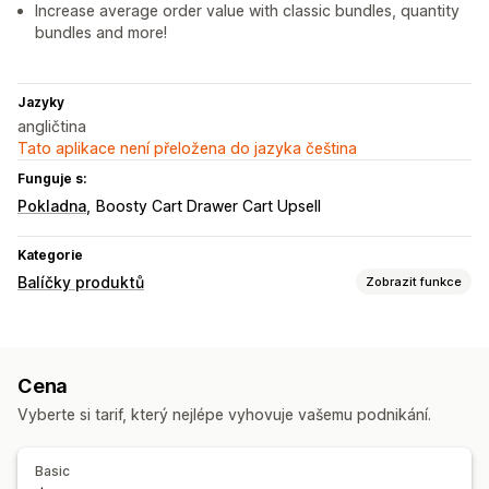
Increase average order value with classic bundles, quantity
bundles and more!
Jazyky
angličtina
Tato aplikace není přeložena do jazyka čeština
Funguje s:
Pokladna
Boosty Cart Drawer Cart Upsell
Kategorie
Balíčky produktů
Zobrazit funkce
Typy balíčků
Fixní balíčky
Vícenásobná balení
Cross-sellingové balíčky
Cena
Vlastní balíčky
Vyberte si tarif, který nejlépe vyhovuje vašemu podnikání.
Ceny, které můžete nastavit
Pevné nacenění
Slevy
Množstevní slevy
Paušální slevy
Basic
Procentuální slevy
BOGO
Hromadné nacenění