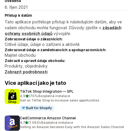
Uvedena
6. říjen 2021
Přístup k datům
Tato aplikace potřebuje přístup k následujícím datům, aby ve
vašem obchodu mohla fungovat. Důvody zjistíte v
zásadách
ochrany osobních údajů
vývojáře.
Zobrazovat údaje o zákaznících:
Citlivé údaje, údaje o zařízení a aktivitě
Zobrazovat údaje o zaměstnancích a spolupracovnících:
Majitel obchodu
Zobrazit a upravit údaje obchodu:
Produkty, objednávky
Zobrazit podrobnosti
Více aplikací jako je tato
TikTok Shop Integration — SPL
z 5 hvězd
4,9
(737)
•
Bezplatná instalace
Celkový počet recenzí: 737
Sell on TikTok Shop to increase sales opportunities
Built for Shopify
CedCommerce Amazon Channel
z 5 hvězd
4,7
(1 063)
•
Bezplatná instalace
Celkový počet recenzí: 1063
Selling on Amazon becomes Easy with the Amazon Sales Channel