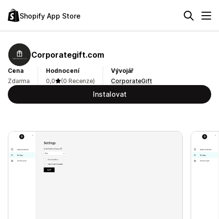
Shopify App Store
Corporategift.com
Cena
Hodnocení
Vývojář
Zdarma
0,0
(0 Recenze)
CorporateGift
Instalovat