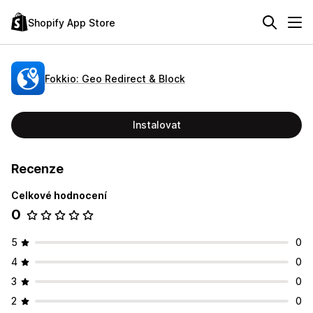
Shopify App Store
Fokkio: Geo Redirect & Block
Instalovat
Recenze
Celkové hodnocení
0
5
0
4
0
3
0
2
0