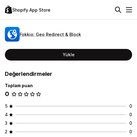
Shopify App Store
Fokkio: Geo Redirect & Block
Yükle
Değerlendirmeler
Toplam puan
0
5
0
4
0
3
0
2
0