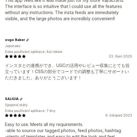
This app feels like it was made just for my store Vajracrafts.
The interface is so intuitive that I could use all the features
without any instructions. The insta feeds are immediately
visible, and the large photos are incredibly convenient!
ovgo Baker
Japonsko
Doba používání aplikace: Asi rokem
23. říjen 2025
インスタとの連携ができ、UGCの活用やレビュー収集にとても役
立っています！CSSの部分でコードでの調整も丁寧にサポートい
ただきました。ありがとうございます！
SALIGIA
Spojené státy
Doba používání aplikace: 7 dny
9. listopad 2023
Easy to use. Meets all my requirements.
-able to source our tagged photos, feed photos, hashtag
-plenty of templates and easy to edit the look and feel