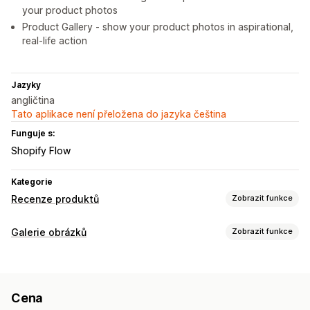
your product photos
Product Gallery - show your product photos in aspirational,
real-life action
Jazyky
angličtina
Tato aplikace není přeložena do jazyka čeština
Funguje s:
Shopify Flow
Kategorie
Recenze produktů
Zobrazit funkce
Možnosti zobrazení
Galerie obrázků
Zobrazit funkce
Ohlasy
Fotorecenze
Videorecenze
Typy galerií
Hvězdičková hodnocení
Karusely
Galerie médií
Karusel
Koláž
Inspirativní návrhy
Lookbook
Lightbox
Rozvržení mřížky
Stránka Všechny recenze
Cena
Portfolio
Masonry
Mřížka
Řádek
Seznam
Posuvník
Recenze s nejlepším hodnocením
Vybrané recenze