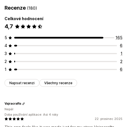
Recenze
(180)
Celkové hodnocení
4,7
5
165
4
6
3
1
2
2
1
6
Napsat recenzi
Všechny recenze
Vajracrafts
Nepál
Doba používání aplikace: Asi 4 roky
22. prosinec 2025