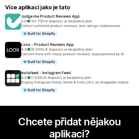
Více aplikací jako je tato
Judge.me Product Reviews App
z 5 hvězd
5,0
(43 119)
•
K dispozici je bezplatný plán
Celkový počet recenzí: 43119
Collect unlimited product reviews, star ratings, testimonials
Built for Shopify
Loox ‑ Product Reviews App
z 5 hvězd
4,9
(8 898)
•
K dispozici je bezplatný plán
Celkový počet recenzí: 8898
Convert more with visual product reviews, superpowered by AI
Built for Shopify
Instafeed ‑ Instagram Feed
z 5 hvězd
4,9
(1 936)
•
K dispozici je bezplatný plán
Celkový počet recenzí: 1936
Display Instagram feeds, Reels & Insta UGC as shoppable videos
Built for Shopify
Chcete přidat nějakou
aplikaci?