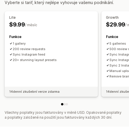
Vyberte si tarif, který nejlépe vyhovuje vašemu podnikání.
Video
UGC
Souhrny recenzí
Strukturovaná data
Přizpůsobení
Způsoby shromažďování recenzí
Lite
Growth
Vlastní styly
Vlastní CSS
Hromadné nahrávání
E-mailové žádosti
$9.99
$29.99
/ měsíc
/ 
Přetahovací editor
Zvětšení obrázků
Efekty při najetí myší
Obsah generovaný uživateli na sociálních sítích
Responzivní design pro mobilní zařízení
Funkce
Funkce
Automaticky otevíraná okna
Formuláře
Import a export
Štítky s možností nákupu
1 gallery
Sdílení na sociálních sítích
5 galleries
Migrace recenzí
Automatizace
Vlastní žádosti
200 review requests
500 review 
Více jazyků
Sync Instagram feed
Sync Instag
20+ stunning layout presets
Sync Instag
Sync 2 Inst
Manual upl
Remove bra
14denní zkušební verze zdarma
14denní zkuše
Všechny poplatky jsou fakturovány v měně USD. Opakované poplatky
a poplatky založené na použití jsou fakturovány každých 30 dní.