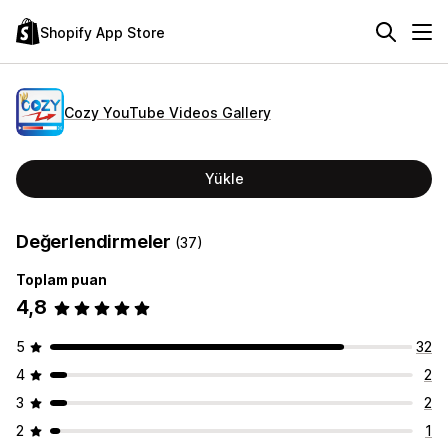
Shopify App Store
Cozy YouTube Videos Gallery
Yükle
Değerlendirmeler
(37)
Toplam puan
4,8
5
32
4
2
3
2
2
1