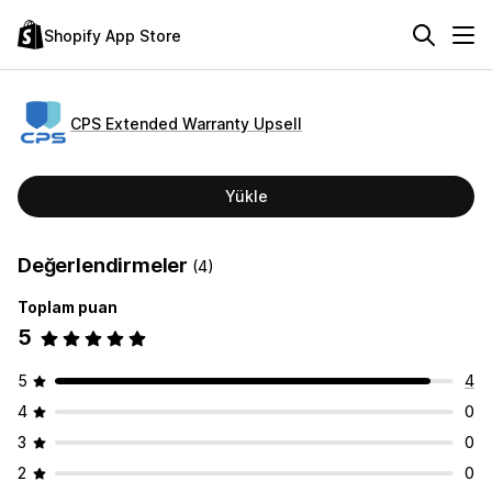
Shopify App Store
CPS Extended Warranty Upsell
Yükle
Değerlendirmeler
(4)
Toplam puan
5
5
4
4
0
3
0
2
0