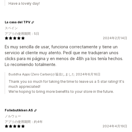
Have a lovely day!
La casa del TPV
スペイン
アプリの使用期間：5日
2024年2月14日
Es muy sencilla de usar, funciona correctamente y tiene un
servicio al cliente muy atento. Pedí que me tradujeran unos
clicks para mi página y en menos de 48h ya los tenía hechos.
Lo recomiendo totalmente.
Buddha Apps (Zero Carbon)が返信しました 2024年6月16日
Thank you so much for taking the time to leave us a 5 star rating! It's
much appreciated!
We're hoping to bring more benefits to your store in the future.
Foliebutikken AS
ノルウェー
アプリの使用期間：約4年
2024年4月19日