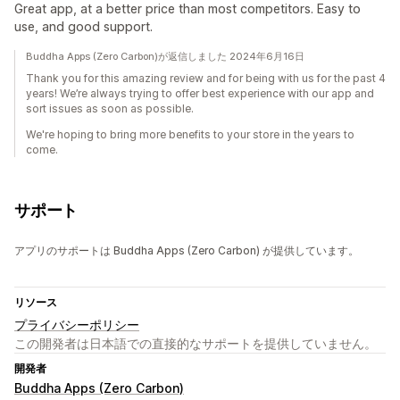
Great app, at a better price than most competitors. Easy to
use, and good support.
Buddha Apps (Zero Carbon)が返信しました 2024年6月16日
Thank you for this amazing review and for being with us for the past 4
years! We’re always trying to offer best experience with our app and
sort issues as soon as possible.
We're hoping to bring more benefits to your store in the years to
come.
サポート
アプリのサポートは Buddha Apps (Zero Carbon) が提供しています。
リソース
プライバシーポリシー
この開発者は日本語での直接的なサポートを提供していません。
開発者
Buddha Apps (Zero Carbon)