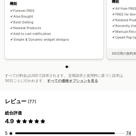
機能
機能
All from FRE
Forever FREE
FREE for dev
Also Bought
Related Pro
Best Selling
Recently Vi
Newest Products
Manual Rec
Add to cart notification
Upsell Pop 
Simple & Dynamic widget designs
30日間の無料
すべての料金はUSDで請求されます。 定期請求と使用料に基づく請求は、
30日ごとに行われます。
すべての価格オプションを見る
レビュー
(77)
総合評価
4.9
5
74