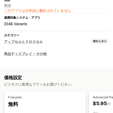
英語
このアプリは日本語に翻訳されていません
連携対象システム・アプリ
2048 Variants
カテゴリー
アップセルとクロスセル
機能を表示
カスタマイズ
商品ディスプレイ - その他
カートでのアップセル
商品ページでのアップセル
オファーとおすすめ
おすすめ商品
よく同時購入される商品
AIによるおすすめ
価格設定
ビジネスに最適なプランをお選びください。
Free plan
Advanced Pl
$5.95
無料
/月