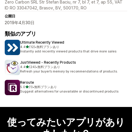
Zero Carbon SRL Str Stefan Baciu, nr 7, bl 7, et 7, ap 55, VAT
ID RO 33047042, Brasov, BV, 500170, RO
公開日
2019年4月30日
類似のアプリ
Ultimate Recently Viewed
5つ星中
4.4
(12)
•
無料プランあり
合計レビュー数：12件
Instantly add recently viewed products that drive more sales
JustViewed ‑ Recently Products
5つ星中
4.4
(24)
•
無料プランあり
合計レビュー数：24件
Refresh your buyer’s memory by recommendations of products.
Reroute
5つ星中
5.0
(1)
•
無料プランあり
合計レビュー数：1件
Suggest alternatives for unavailable or discontinued products
使ってみたいアプリがあり