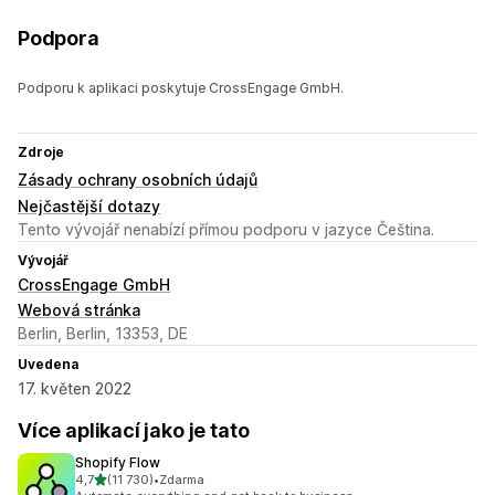
Podpora
Podporu k aplikaci poskytuje CrossEngage GmbH.
Zdroje
Zásady ochrany osobních údajů
Nejčastější dotazy
Tento vývojář nenabízí přímou podporu v jazyce Čeština.
Vývojář
CrossEngage GmbH
Webová stránka
Berlin, Berlin, 13353, DE
Uvedena
17. květen 2022
Více aplikací jako je tato
Shopify Flow
z 5 hvězd
4,7
(11 730)
•
Zdarma
Celkový počet recenzí: 11730