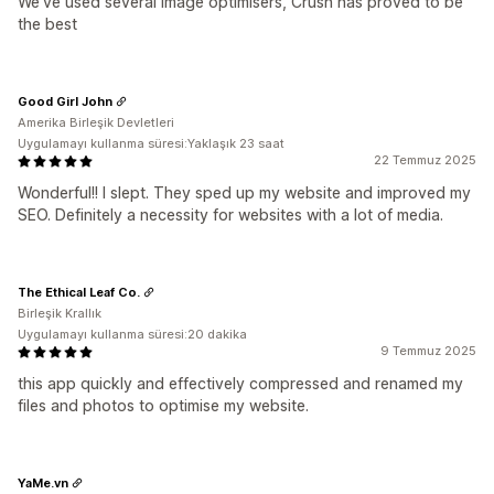
We've used several image optimisers, Crush has proved to be
the best
Good Girl John
Amerika Birleşik Devletleri
Uygulamayı kullanma süresi:Yaklaşık 23 saat
22 Temmuz 2025
Wonderful!! I slept. They sped up my website and improved my
SEO. Definitely a necessity for websites with a lot of media.
The Ethical Leaf Co.
Birleşik Krallık
Uygulamayı kullanma süresi:20 dakika
9 Temmuz 2025
this app quickly and effectively compressed and renamed my
files and photos to optimise my website.
YaMe.vn