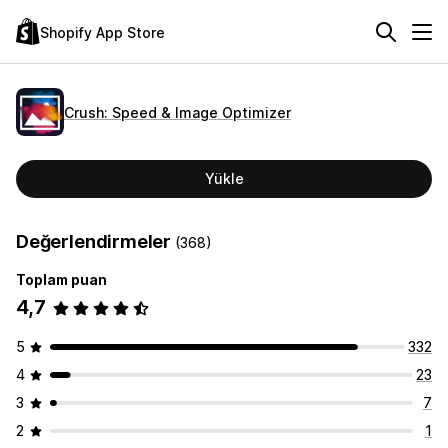
Shopify App Store
Crush: Speed & Image Optimizer
Yükle
Değerlendirmeler
(368)
Toplam puan
4,7
5
332
4
23
3
7
2
1