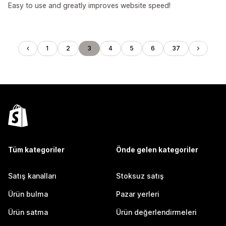
Easy to use and greatly improves website speed!
1
2
3
4
5
6
37
Tüm kategoriler
Önde gelen kategoriler
Satış kanalları
Stoksuz satış
Ürün bulma
Pazar yerleri
Ürün satma
Ürün değerlendirmeleri