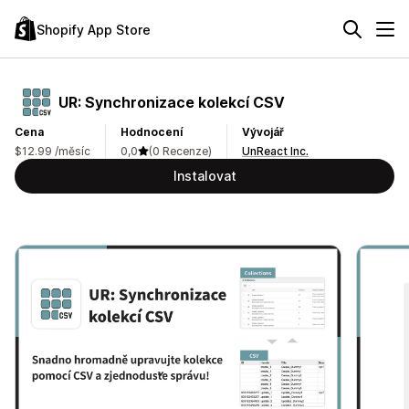
Shopify App Store
UR: Synchronizace kolekcí CSV
Cena
Hodnocení
Vývojář
$12.99 /měsíc
0,0
(0 Recenze)
UnReact Inc.
Instalovat