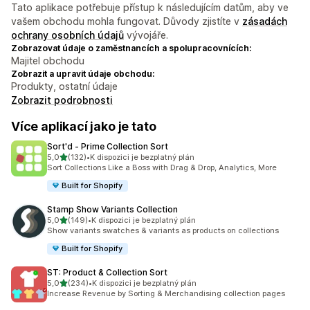
Tato aplikace potřebuje přístup k následujícím datům, aby ve
vašem obchodu mohla fungovat. Důvody zjistíte v
zásadách
ochrany osobních údajů
vývojáře.
Zobrazovat údaje o zaměstnancích a spolupracovnících:
Majitel obchodu
Zobrazit a upravit údaje obchodu:
Produkty, ostatní údaje
Zobrazit podrobnosti
Více aplikací jako je tato
Sort'd ‑ Prime Collection Sort
z 5 hvězd
5,0
(132)
•
K dispozici je bezplatný plán
Celkový počet recenzí: 132
Sort Collections Like a Boss with Drag & Drop, Analytics, More
Built for Shopify
Stamp Show Variants Collection
z 5 hvězd
5,0
(149)
•
K dispozici je bezplatný plán
Celkový počet recenzí: 149
Show variants swatches & variants as products on collections
Built for Shopify
ST: Product & Collection Sort
z 5 hvězd
5,0
(234)
•
K dispozici je bezplatný plán
Celkový počet recenzí: 234
Increase Revenue by Sorting & Merchandising collection pages