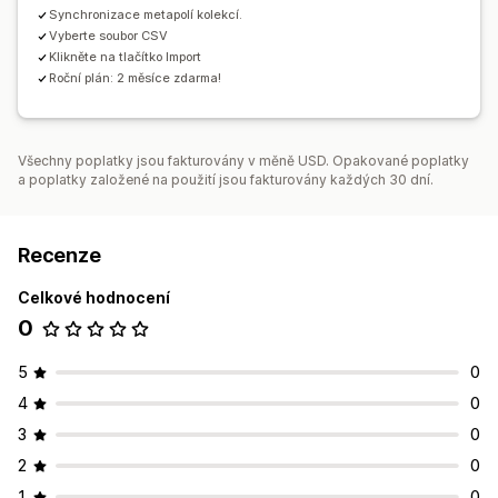
Synchronizace metapolí kolekcí.
Vyberte soubor CSV
Klikněte na tlačítko Import
Roční plán: 2 měsíce zdarma!
Všechny poplatky jsou fakturovány v měně USD. Opakované poplatky
a poplatky založené na použití jsou fakturovány každých 30 dní.
Recenze
Celkové hodnocení
0
5
0
4
0
3
0
2
0
1
0