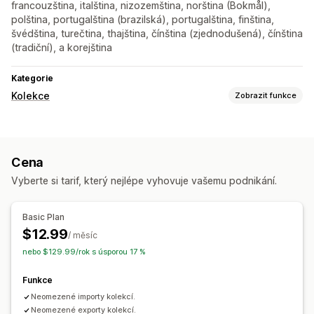
francouzština, italština, nizozemština, norština (Bokmål),
polština, portugalština (brazilská), portugalština, finština,
švédština, turečtina, thajština, čínština (zjednodušená), čínština
(tradiční), a korejština
Kategorie
Kolekce
Zobrazit funkce
Správa kolekcí
Import a export
Hromadné úpravy
Cena
Vyberte si tarif, který nejlépe vyhovuje vašemu podnikání.
Basic Plan
$12.99
/ měsíc
nebo $129.99/rok s úsporou 17 %
Funkce
Neomezené importy kolekcí.
Neomezené exporty kolekcí.