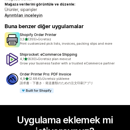
Mağaza verilerini görüntüle ve düzenle:
Ürünler, siparişler
Ayrıntıları inceleyin
Buna benzer diğer uygulamalar
Shopify Order Printer
5 yıldız üzerinden
3,5
(355)
•
Ücretsiz
toplam 355 değerlendirme
Print customized pick lists, invoices, packing slips and more
Shiprocket: eCommerce Shipping
5 yıldız üzerinden
4,1
(630)
•
Ücretsiz plan mevcut
toplam 630 değerlendirme
Grow your business faster with a trusted eCommerce partner
Order Printer Pro: PDF Invoice
5 yıldız üzerinden
4,9
(2.684)
•
Ücretsiz yükleme
toplam 2684 değerlendirme
請求書・下書き・発送書類のための注文印刷アプリ
Built for Shopify
Uygulama eklemek mi