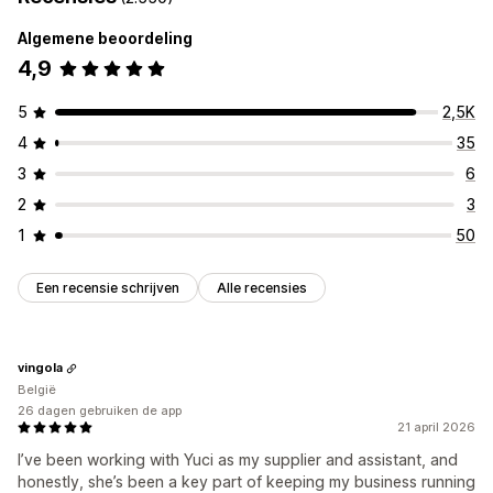
Algemene beoordeling
4,9
5
2,5K
4
35
3
6
2
3
1
50
Een recensie schrijven
Alle recensies
vingola
België
26 dagen gebruiken de app
21 april 2026
I’ve been working with Yuci as my supplier and assistant, and
honestly, she’s been a key part of keeping my business running