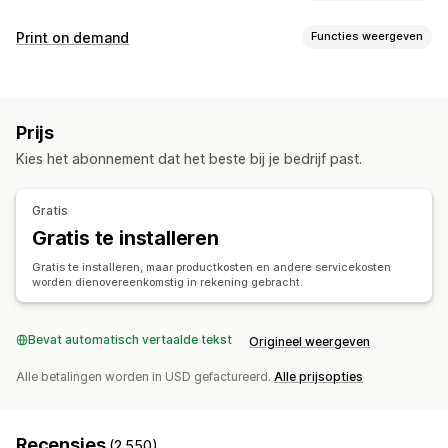
Producten die je kunt verkopen
Print on demand
Functies weergeven
Kleding en accessoires
Tassen en koffers
Huis en tuin
Productaanpassing
Gezondheid en schoonheid
Elektronica
Kunst en ambacht
Eigen labels
Aangepaste verpakking
Ontwerptools
Speelgoed en spellen
Sportproducten
Huisdierproducten
Prijs
Mockup-generator
Pack-ins
Personalisering
Meubilair
Bedrijf en kantoor
Kies het abonnement dat het beste bij je bedrijf past.
Eigen templates
Inkooplocaties
Producten
China
Duitsland
Verenigd Koninkrijk
Verenigde Staten
Gratis
Bags
Blankets
Apparel
Hats
Shoes
Drinkware
Gratis te installeren
Cadeaus voor de feestdagen
Huisdierproducten
Gratis te installeren, maar productkosten en andere servicekosten
Milieuvriendelijk
worden dienovereenkomstig in rekening gebracht.
Verzendopties
Bulkverzending
Bevat automatisch vertaalde tekst
Aangepast verzenden
Origineel weergeven
Wereldwijde fulfilment
Updates in real time
Alle betalingen worden in USD gefactureerd.
Alle prijsopties
Bestellingen volgen
Recensies
(2.550)