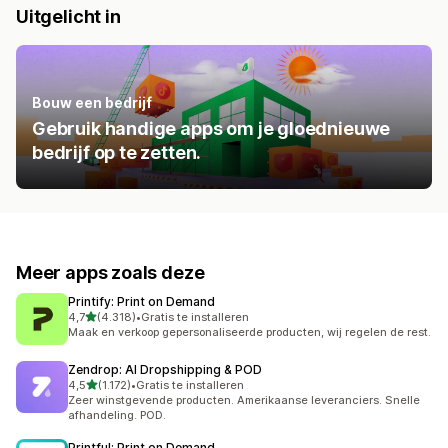
Uitgelicht in
Bouw een bedrijf
Gebruik handige apps om je gloednieuwe
bedrijf op te zetten.
Meer apps zoals deze
Printify: Print on Demand
van 5 sterren
4,7
(4.318)
•
Gratis te installeren
4318 recensies in totaal
Maak en verkoop gepersonaliseerde producten, wij regelen de rest.
Zendrop: AI Dropshipping & POD
van 5 sterren
4,5
(1.172)
•
Gratis te installeren
1172 recensies in totaal
Zeer winstgevende producten. Amerikaanse leveranciers. Snelle
afhandeling. POD.
Printful: Print on Demand