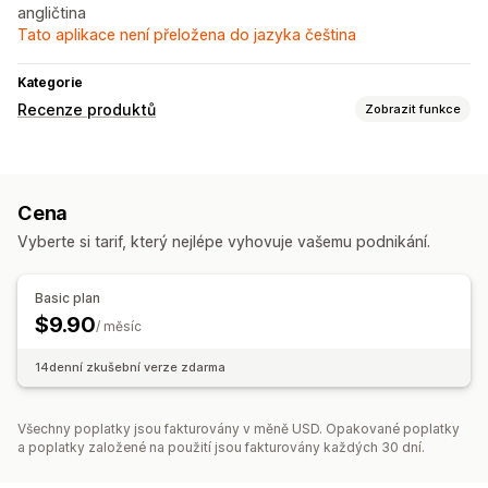
angličtina
Tato aplikace není přeložena do jazyka čeština
Kategorie
Recenze produktů
Zobrazit funkce
Možnosti zobrazení
Hvězdičková hodnocení
Cena
Způsoby shromažďování recenzí
Vyberte si tarif, který nejlépe vyhovuje vašemu podnikání.
Formuláře
Basic plan
$9.90
/ měsíc
14denní zkušební verze zdarma
Všechny poplatky jsou fakturovány v měně USD. Opakované poplatky
a poplatky založené na použití jsou fakturovány každých 30 dní.