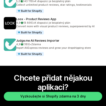
z 5 hvězd
5,0
(43 119)
•
K dispozici je bezplatný plán
Celkový počet recenzí: 43119
Collect unlimited product reviews, star ratings, testimonials
Built for Shopify
Loox ‑ Product Reviews App
z 5 hvězd
4,9
(8 895)
•
K dispozici je bezplatný plán
Celkový počet recenzí: 8895
Convert more with visual product reviews, superpowered by AI
Built for Shopify
Judge.me Ali Reviews Importer
z 5 hvězd
4,9
(185)
•
Zdarma
Celkový počet recenzí: 185
Import AliExpress reviews and grow your dropshipping store
Built for Shopify
Chcete přidat nějakou
aplikaci?
Vyzkoušejte si Shopify zdarma na 3 dny