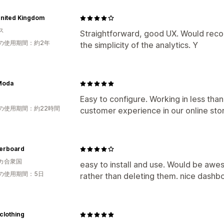
United Kingdom
ス
Straightforward, good UX. Would recom
の使用期間：約2年
the simplicity of the analytics. Y
Moda
Easy to configure. Working in less tha
の使用期間：約22時間
customer experience in our online sto
erboard
カ合衆国
easy to install and use. Would be awe
の使用期間：5日
rather than deleting them. nice dashb
clothing