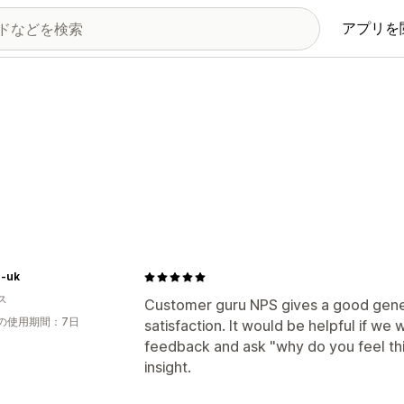
アプリを
r-uk
ス
Customer guru NPS gives a good gene
の使用期間：7日
satisfaction. It would be helpful if we
feedback and ask "why do you feel th
insight.