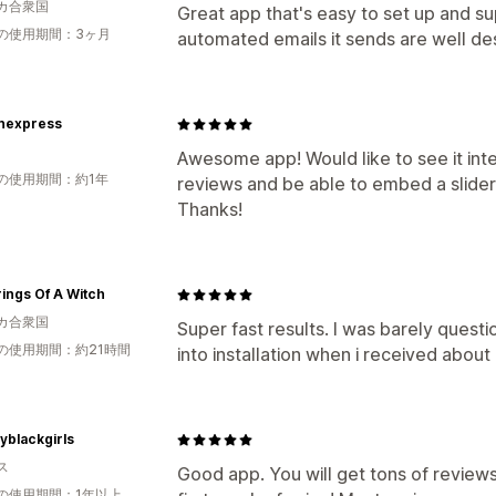
カ合衆国
Great app that's easy to set up and su
の使用期間：3ヶ月
automated emails it sends are well de
onexpress
Awesome app! Would like to see it in
の使用期間：約1年
reviews and be able to embed a slider
Thanks!
ings Of A Witch
カ合衆国
Super fast results. I was barely questi
の使用期間：約21時間
into installation when i received about 
yblackgirls
ス
Good app. You will get tons of reviews
の使用期間：1年以上