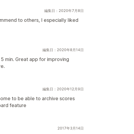
編集日：2020年7月8日
mend to others, I especially liked
編集日：2020年8月14日
n 5 min. Great app for improving
re.
編集日：2020年12月9日
some to be able to archive scores
oard feature
2017年3月14日