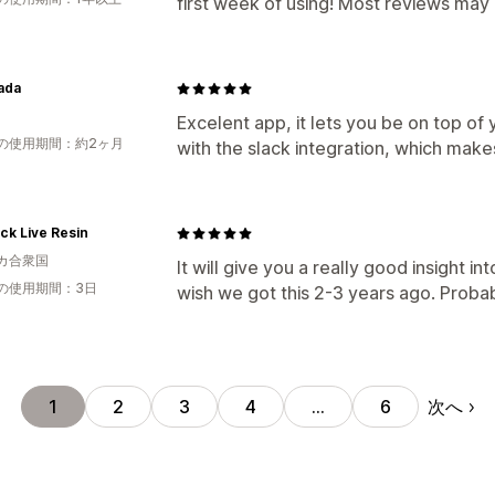
first week of using! Most reviews may b
ada
Excelent app, it lets you be on top of
の使用期間：約2ヶ月
with the slack integration, which makes
ck Live Resin
カ合衆国
It will give you a really good insight in
の使用期間：3日
wish we got this 2-3 years ago. Proba
次へ
1
2
3
4
…
6