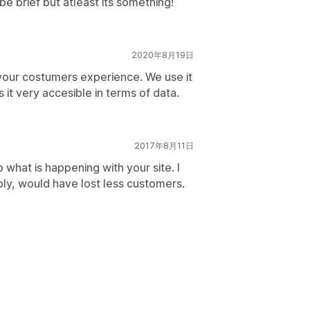
e brief but atleast its something!
2020年8月19日
 your costumers experience. We use it
 it very accesible in terms of data.
2017年8月11日
to what is happening with your site. I
bly, would have lost less customers.