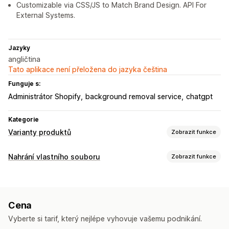
Customizable via CSS/JS to Match Brand Design. API For
External Systems.
Jazyky
angličtina
Tato aplikace není přeložena do jazyka čeština
Funguje s:
Administrátor Shopify
background removal service
chatgpt
Kategorie
Varianty produktů
Zobrazit funkce
Přizpůsobení
Nahrání vlastního souboru
Zobrazit funkce
Zaškrtávací pole
Vzorníky
Podmíněná logika
Písma
Data
Typy souborů
Rozměry
Rozevírací nabídky
Nahrání souboru
PNG
JPEG
PSD
PDF
Excel
Obrázky
Vlastní pravidla
Vícenásobný výběr
Čísla
Přepínače
Vlastní text
Cena
Dárkové balení
Vlastní CSS
Vlastní HTML
Správa souborů
Vyberte si tarif, který nejlépe vyhovuje vašemu podnikání.
Tabulky velikostí
Náhled
Překlad
Import a export
Oříznutí obrázku
Otočení obrázku
Optimalizace obrázků