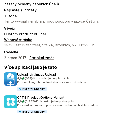
Zásady ochrany osobních údajů
Nejčastější dotazy
Tutoriál
Tento vývojář nenabízí přímou podporu v jazyce Čeština.
Vývojář
Custom Product Builder
Webová stránka
1679 East 19th Street, Ste 2A, Brooklyn, NY, 11229, US
Uvedena
2. srpen 2017 ·
Protokol změn
Více aplikací jako je tato
Upload‑Lift Image Upload
z 5 hvězd
4,9
(145)
•
K dispozici je bezplatný plán
Celkový počet recenzí: 145
Receive Image file uploads for personalized orders.
Built for Shopify
OPTIS Product Options, Variant
z 5 hvězd
4,9
(2 247)
•
K dispozici je bezplatný plán
Celkový počet recenzí: 2247
Personalize product options variant option w/ text box, add on
Built for Shopify