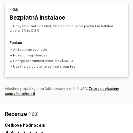
Zobrazení variant
Přidat text
Vlastní písmo
Šablony
Vlastní pole
Náhled
FREE
Import a export
Stahování souborů
Tisk
Nacenění
Bezplatná instalace
Hromadné nacenění
Podmíněné nacenění
Vlastní nacenění
30-day free trial included; Charge per custom product in fulfilled
Dynamické nacenění
Možnosti slev
Doplňky
orders: 2% to 0.8%
Variantní příplatky
Poplatky za nastavení
Funkce
Úrovňové oceňování
Prémiové příplatky
All features available
No recurring charges
Skladové zásoby
Charge per fulfilled order. Max$3000
Skrytí produktů, které nejsou skladem
Správa SKU
Use the calculator to estimate your fee
Dostupnost skladových zásob
Zobrazení produktů, které jsou skladem
Ruční aktualizace
Automatické aktualizace
Všechny poplatky jsou fakturovány v měně USD.
Zobrazit všechny
cenové možnosti
Recenze
(100)
Celkové hodnocení