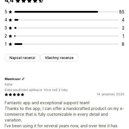
4,4
5
85
4
4
3
2
2
1
1
8
Napsat recenzi
Všechny recenze
Mamicuor
Itálie
Doba používání aplikace: Více než 2 roky
14. prosinec 2025
Fantastic app and exceptional support team!
Thanks to this app, I can offer a handcrafted product on my e-
commerce that is fully customizable in every detail and
variation.
I’ve been using it for several years now, and over time it has