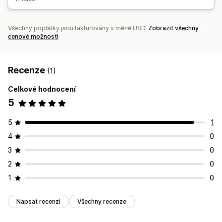
Řízení zásilek
Synchronizace objednávek
Sledování v reálném čase
Všechny poplatky jsou fakturovány v měně USD.
Zobrazit všechny
Značková stránka pro sledování
E-mailová oznámení
cenové možnosti
Aktualizace objednávek
Analytika přepravy
Recenze
(1)
Celkové hodnocení
5
5
1
4
0
3
0
2
0
1
0
Napsat recenzi
Všechny recenze