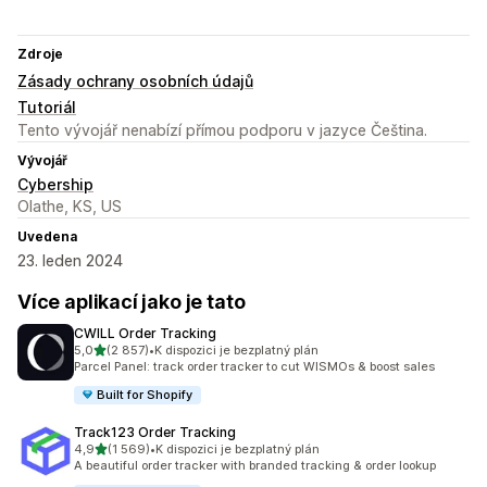
Zdroje
Zásady ochrany osobních údajů
Tutoriál
Tento vývojář nenabízí přímou podporu v jazyce Čeština.
Vývojář
Cybership
Olathe, KS, US
Uvedena
23. leden 2024
Více aplikací jako je tato
CWILL Order Tracking
z 5 hvězd
5,0
(2 857)
•
K dispozici je bezplatný plán
Celkový počet recenzí: 2857
Parcel Panel: track order tracker to cut WISMOs & boost sales
Built for Shopify
Track123 Order Tracking
z 5 hvězd
4,9
(1 569)
•
K dispozici je bezplatný plán
Celkový počet recenzí: 1569
A beautiful order tracker with branded tracking & order lookup