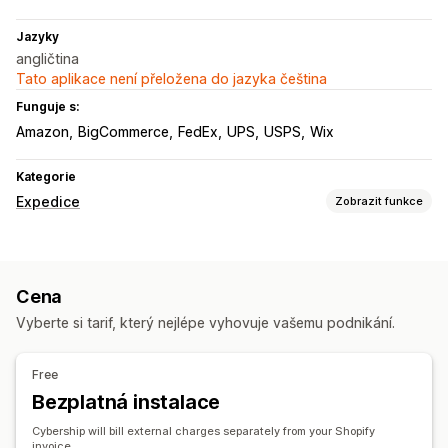
Jazyky
angličtina
Tato aplikace není přeložena do jazyka čeština
Funguje s:
Amazon
BigCommerce
FedEx
UPS
USPS
Wix
Kategorie
Expedice
Zobrazit funkce
Štítky a balení
Vytváření štítků
Přizpůsobení štítků
Hromadný tisk
Cena
Ověření adresy
Přepravní listy
Vlastní dokumenty
Vyberte si tarif, který nejlépe vyhovuje vašemu podnikání.
Štítky pro vrácení
Balení
Skenování čárových kódů
Vychystávací seznamy
Pojištění přepravy
Free
Pravidla přepravy
Datum doručení
Bezplatná instalace
Synchronizace objednávek
Více jazyků
Výběr dopravce
Sazby za dopravu
Cybership will bill external charges separately from your Shopify
invoice.