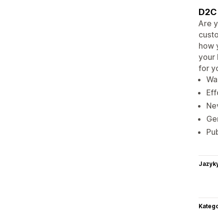
D2C 
Are y
custo
how y
your 
for y
Wak
Eff
Nev
Gen
Pub
Jazyk
Katego