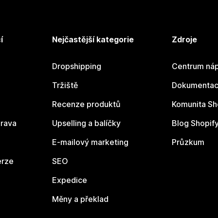
í
Nejčastější kategorie
Zdroje
Dropshipping
Centrum náp
Tržiště
Dokumentace
Recenze produktů
Komunita Sh
rava
Upselling a balíčky
Blog Shopif
E-mailový marketing
Průzkum
erze
SEO
Expedice
Měny a překlad