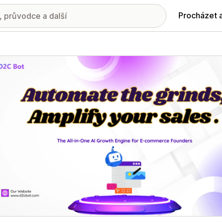
Procházet 
ie propagovaných obrázků