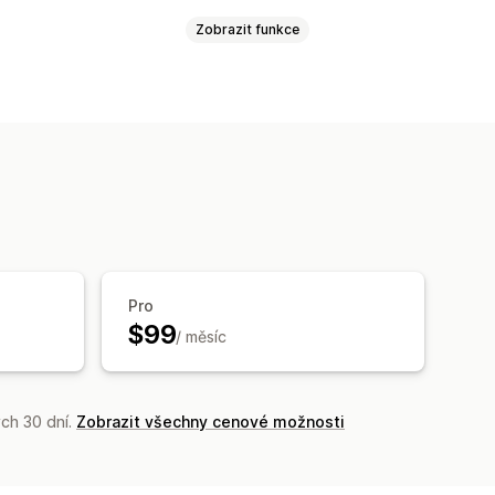
Zobrazit funkce
EO
Alternativní text
Obrázky
Videa
vé příspěvky
Nejčastější dotazy
Hvězdičková hodnocení
Odznaky
e
Strukturovaná data
ecenze
brané recenze
Souhrny recenzí
Komprese obrázků
Tón a styl
ta
t a export
Plánování
raná okna
Průzkumy
 optimalizace
tomatizace
Pro
$99
/ měsíc
ch 30 dní.
Zobrazit všechny cenové možnosti