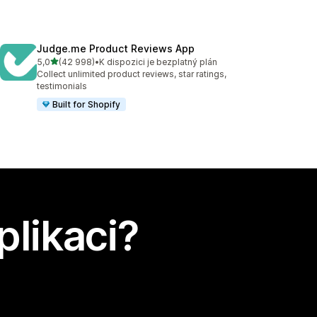
Judge.me Product Reviews App
z 5 hvězd
5,0
(42 998)
•
K dispozici je bezplatný plán
Celkový počet recenzí: 42998
Collect unlimited product reviews, star ratings,
testimonials
Built for Shopify
plikaci?