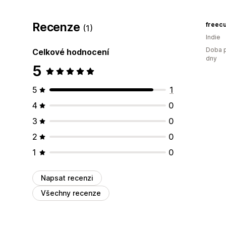
Recenze
freecu
(1)
Indie
Doba p
Celkové hodnocení
dny
5
5
1
4
0
3
0
2
0
1
0
Napsat recenzi
Všechny recenze