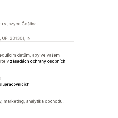
u v jazyce Čeština.
, UP, 201301, IN
sledujícím datům, aby ve vašem
íte v
zásadách ochrany osobních
ě
olupracovnících:
y, marketing, analytika obchodu,