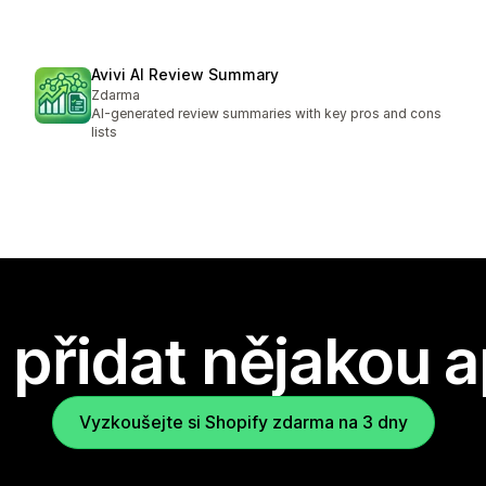
Avivi AI Review Summary
Zdarma
AI-generated review summaries with key pros and cons
lists
přidat nějakou a
Vyzkoušejte si Shopify zdarma na 3 dny