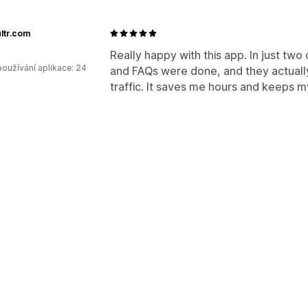
ltr.com
Really happy with this app. In just two
oužívání aplikace: 24
and FAQs were done, and they actuall
traffic. It saves me hours and keeps m