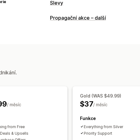
rie
Slevy
Typy slev
Propagační akce – další
Pevné nacenění
Procentuální slevy
H
Časově omezené nabídky
Nástroje p
Automaticky otevíraná okna
Bannery
Správa slev
Nástroj Editor
Hromadné úpravy
Lok
dnikání.
Seznam pro shromažďování souhlasu 
Vykazování
Analytika
Gold (WAS $49.99)
99
$37
/ měsíc
/ měsíc
Funkce
hing from Free
Everything from Silver
Deals & Upsells
Priority Support
urchase Offers