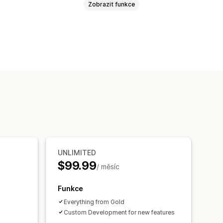
Zobrazit funkce
romadné slevy
Slevy na košík
ro odpočet času
alizace
Automatizace
s doručováním e-mailů
Sledování
UNLIMITED
$99.99
/ měsíc
Funkce
Everything from Gold
Custom Development for new features