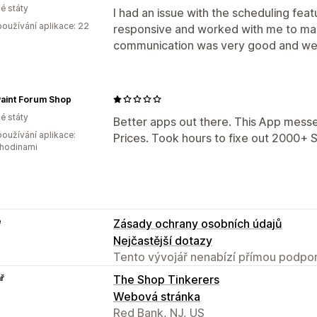
é státy
I had an issue with the scheduling fe
oužívání aplikace: 22
responsive and worked with me to mak
communication was very good and we'r
Paint Forum Shop
é státy
Better apps out there. This App mess
oužívání aplikace:
Prices. Took hours to fixe out 2000+ SK
 hodinami
e
Zásady ochrany osobních údajů
Nejčastější dotazy
Tento vývojář nenabízí přímou podpor
ř
The Shop Tinkerers
Webová stránka
Red Bank, NJ, US