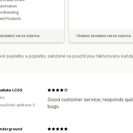
utomation
e Branding
ted Products
zkušební verze zdarma
14denní zkušební verze zdarma
é poplatky a poplatky založené na použití jsou fakturovány každý
altake LCGS
ko
Good customer service; responds quick
oužívání aplikace: 5
bugs.
Underground