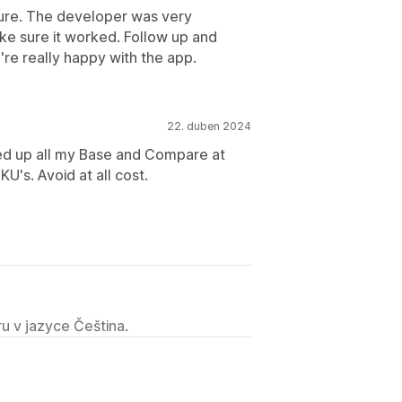
ature. The developer was very
e sure it worked. Follow up and
e really happy with the app.
22. duben 2024
ed up all my Base and Compare at
U's. Avoid at all cost.
u v jazyce Čeština.