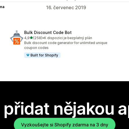
na
16. červenec 2019
Bulk Discount Code Bot
z 5 hvězd
4,9
(258)
•
K dispozici je bezplatný plán
Celkový počet recenzí: 258
Bulk discount code generator for unlimited unique
coupon codes
Built for Shopify
přidat nějakou a
Vyzkoušejte si Shopify zdarma na 3 dny