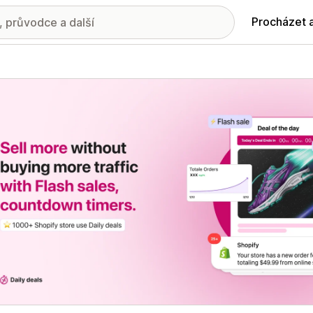
Procházet 
ie propagovaných obrázků