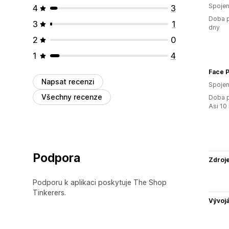
Spojen
4
3
Doba p
3
1
dny
2
0
1
4
Face 
Napsat recenzi
Spojen
Všechny recenze
Doba p
Asi 10
Podpora
Zdroj
Podporu k aplikaci poskytuje The Shop
Tinkerers.
Vývojá