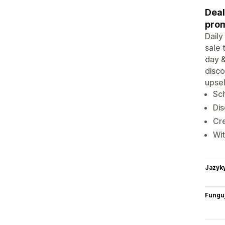
Deal
prom
Daily
sale 
day &
disco
upsel
Sch
Dis
Cre
Wit
Jazyk
Funguj