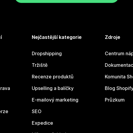
í
Nejčastější kategorie
Zdroje
Dropshipping
Centrum náp
Tržiště
Dokumentace
Recenze produktů
Komunita Sh
rava
Upselling a balíčky
Blog Shopif
E-mailový marketing
Průzkum
erze
SEO
Expedice