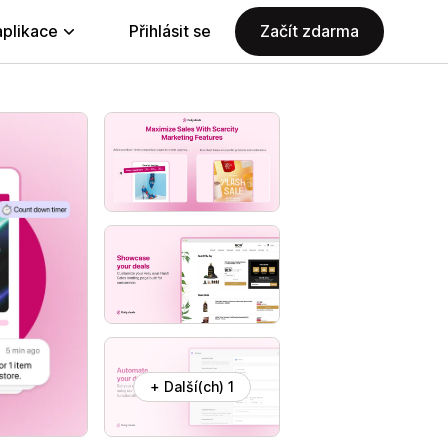
aplikace
Přihlásit se
Začít zdarma
+ Další(ch) 1