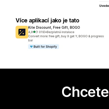
Uvede
Více aplikací jako je tato
Kite Discount, Free Gift, BOGO
z 5 hvězd
4,9
(1 019)
•
Bezplatná instalace
Celkový počet recenzí: 1019
Convert more: free gift, buy X get Y, BOGO & progress
bar
Built for Shopify
Chcete 