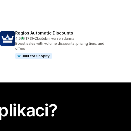
Regios Automatic Discounts
z 5 hvězd
4,9
(173)
•
Zkušební verze zdarma
Celkový počet recenzí: 173
Boost sales with volume discounts, pricing tiers, and
offers
Built for Shopify
plikaci?