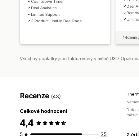
Countdown Timer
Deal A
Deal Analytics
Remov
Limited Support
Unlimi
3 Product Limit in Deal Page
14denní 
Všechny poplatky jsou fakturovány v měně USD. Opakovan
Recenze
Therm
(43)
Němec
Doba p
Celkové hodnocení
měsíci
4,4
5
35
Zu's 