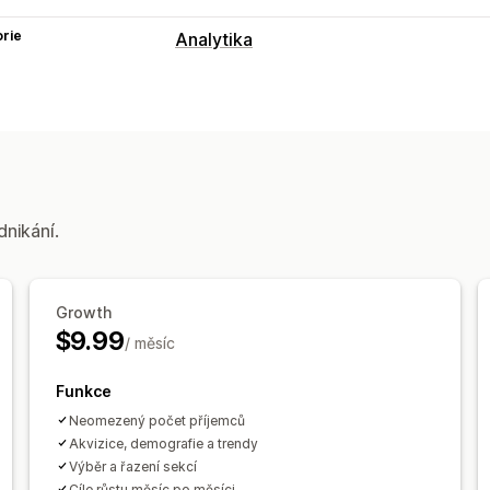
rie
Analytika
Marketing a prodej
Atribuce marketingu
Sledování UTM
Vizuály a výkazy
Panel analytiky
Vlastní panely
Vlastn
dnikání.
Growth
$9.99
/ měsíc
Funkce
Neomezený počet příjemců
Akvizice, demografie a trendy
Výběr a řazení sekcí
Cíle růstu měsíc po měsíci