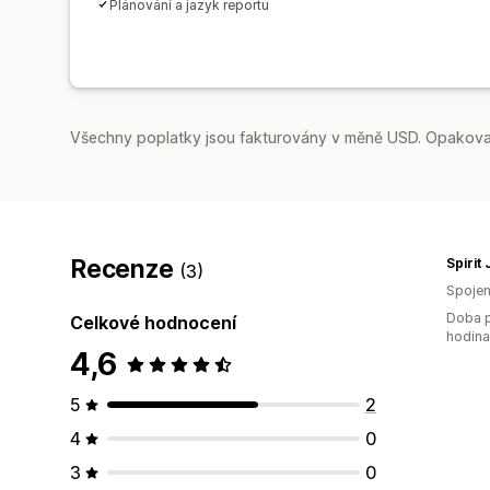
Plánování a jazyk reportu
Všechny poplatky jsou fakturovány v měně USD. Opakovan
Recenze
Spirit
(3)
Spojen
Doba p
Celkové hodnocení
hodin
4,6
5
2
4
0
3
0