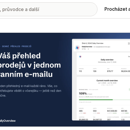
Procházet 
ie propagovaných obrázků