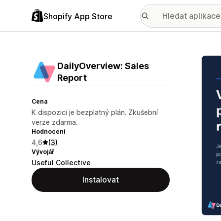
Shopify App Store
Galer
DailyOverview: Sales
Report
Cena
K dispozici je bezplatný plán. Zkušební
verze zdarma.
Hodnocení
4,6
(3)
Vývojář
Useful Collective
Instalovat