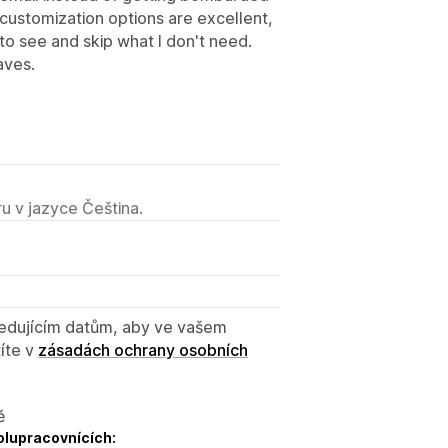
e customization options are excellent,
to see and skip what I don't need.
aves.
u v jazyce Čeština.
sledujícím datům, aby ve vašem
íte v
zásadách ochrany osobních
ě
olupracovnících: