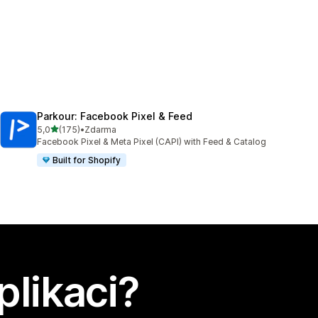
Parkour: Facebook Pixel & Feed
z 5 hvězd
5,0
(175)
•
Zdarma
Celkový počet recenzí: 175
Facebook Pixel & Meta Pixel (CAPI) with Feed & Catalog
Built for Shopify
plikaci?