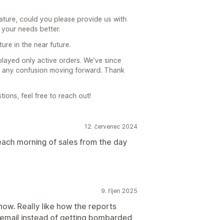
ature, could you please provide us with
 your needs better.
ure in the near future.
isplayed only active orders. We’ve since
nt any confusion moving forward. Thank
ions, feel free to reach out!
12. červenec 2024
 each morning of sales from the day
9. říjen 2025
now. Really like how the reports
 email instead of getting bombarded