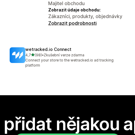
Majitel obchodu
Zobrazit údaje obchodu:
Zákazníci, produkty, objednávky
Zobrazit podrobnosti
wetracked.io Connect
z 5 hvězd
4,7
(98)
•
Zkušební verze zdarma
Celkový počet recenzí: 98
Connect your store to the wetracked.io ad tracking
platform
přidat nějakou a