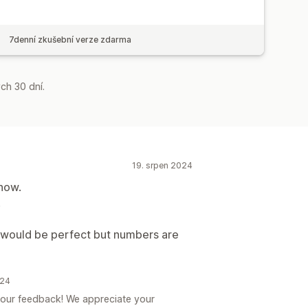
7denní zkušební verze zdarma
ch 30 dní.
19. srpen 2024
 now.
.
would be perfect but numbers are
024
 your feedback! We appreciate your