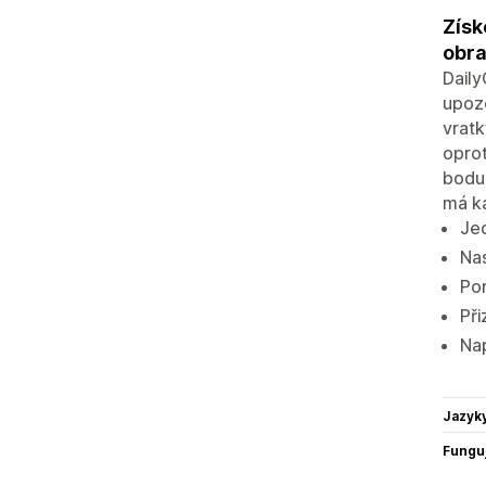
Získ
obra
Dail
upoz
vratk
oprot
bodu 
má k
Jed
Nas
Por
Při
Nap
Jazyk
Funguj