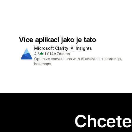
Více aplikací jako je tato
Microsoft Clarity: AI Insights
z 5 hvězd
4,6
(1 814)
•
Zdarma
Celkový počet recenzí: 1814
Optimize conversions with AI analytics, recordings,
heatmaps
Chcete 