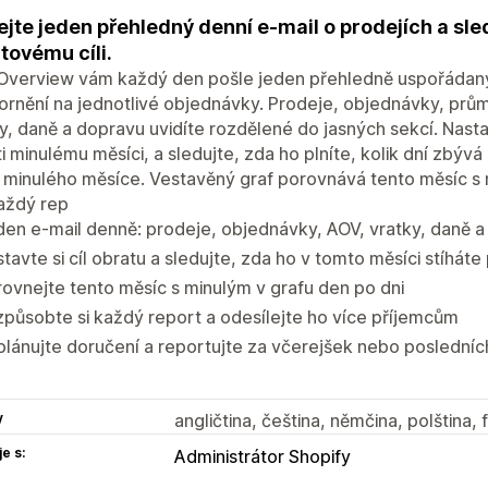
ejte jeden přehledný denní e-mail o prodejích a sle
tovému cíli.
yOverview vám každý den pošle jeden přehledně uspořádaný
ornění na jednotlivé objednávky. Prodeje, objednávky, pr
y, daně a dopravu uvidíte rozdělené do jasných sekcí. Nastav
i minulému měsíci, a sledujte, zda ho plníte, kolik dní zbývá
minulého měsíce. Vestavěný graf porovnává tento měsíc s m
aždý rep
en e-mail denně: prodeje, objednávky, AOV, vratky, daně 
tavte si cíl obratu a sledujte, zda ho v tomto měsíci stíháte 
ovnejte tento měsíc s minulým v grafu den po dni
způsobte si každý report a odesílejte ho více příjemcům
lánujte doručení a reportujte za včerejšek nebo posledníc
y
angličtina, čeština, němčina, polština, 
e s:
Administrátor Shopify