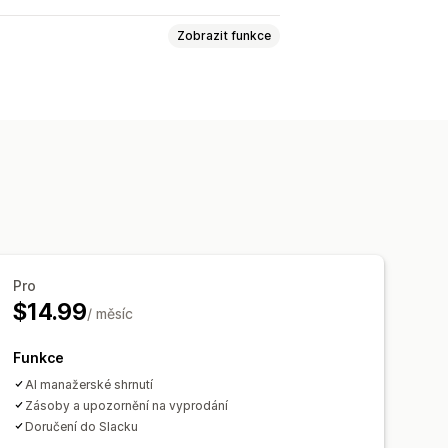
Zobrazit funkce
í výkazy
Pro
$14.99
/ měsíc
Funkce
AI manažerské shrnutí
Zásoby a upozornění na vyprodání
Doručení do Slacku