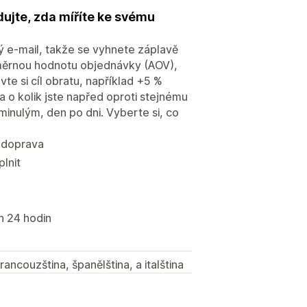
dujte, zda míříte ke svému
 e-mail, takže se vyhnete záplavě
ůměrnou hodnotu objednávky (AOV),
te si cíl obratu, například +5 %
 a o kolik jste napřed oproti stejnému
inulým, den po dni. Vyberte si, co
a doprava
plnit
h 24 hodin
francouzština, španělština, a italština