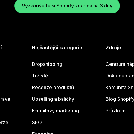
Vyzkoušejte si Shopify zdarma na 3 dny
í
Nejčastější kategorie
Zdroje
Dropshipping
Centrum náp
Tržiště
Dokumentace
Recenze produktů
Komunita Sh
rava
Upselling a balíčky
Blog Shopif
E-mailový marketing
Průzkum
erze
SEO