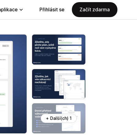
aplikace
Přihlásit se
Začít zdarma
+ Další(ch) 1