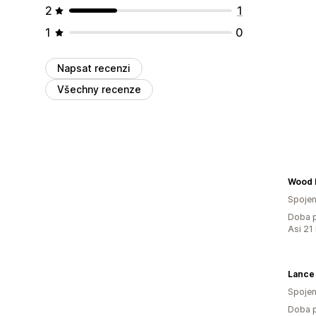
2
1
1
0
Napsat recenzi
Všechny recenze
Wood F
Spojen
Doba p
Asi 21
Lance 
Spojen
Doba p