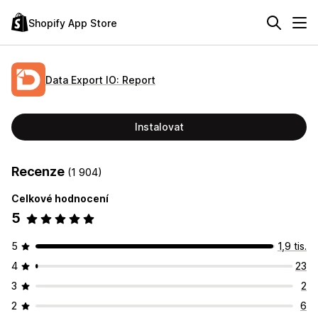
Shopify App Store
Data Export IO: Report
Instalovat
Recenze
(1 904)
Celkové hodnocení
5
5
1,9 tis.
4
23
3
2
2
6