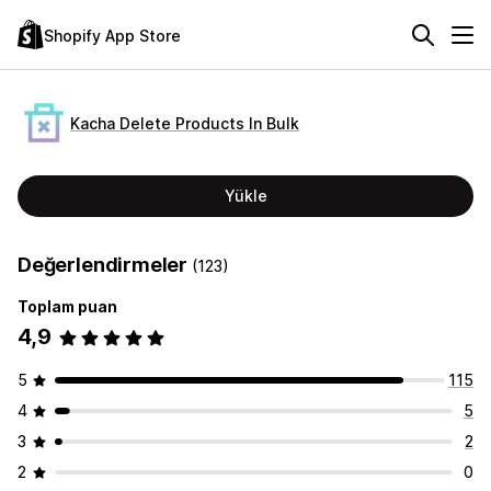
Shopify App Store
Kacha Delete Products In Bulk
Yükle
Değerlendirmeler
(123)
Toplam puan
4,9
5
115
4
5
3
2
2
0