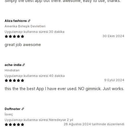
Simply the best app out there. awesome, easy to use, thanks.
Aliza fashions
Amerika Birleşik Devletleri
Uygulamayı kullanma süresi:30 dakika
30 Ekim 2024
great job awesome
acha-india
Hindistan
Uygulamayı kullanma süresi:40 dakika
9 Eylül 2024
this the the best App I have ever used. NO gimmick. Just works.
Doftnoter
İsveç
Uygulamayı kullanma süresi:Neredeyse 2 yıl
28 Ağustos 2024 tarihinde düzenlendi