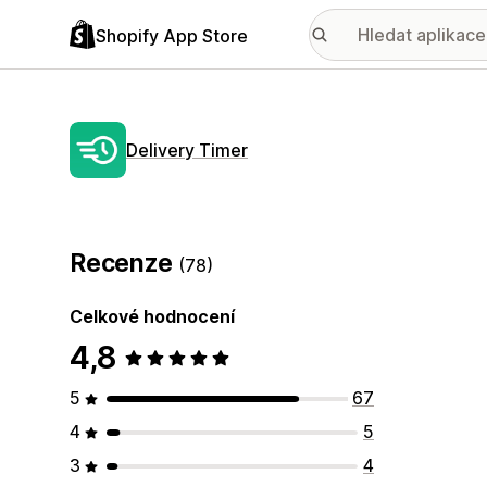
Shopify App Store
Delivery Timer
Recenze
(78)
Celkové hodnocení
4,8
5
67
4
5
3
4